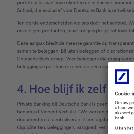
portefeuilles van onze cliënten en in hoe we commun
School, die exclusief voor Deutsche Bank is ontwikkeld
Ten derde onderscheiden we ons door het aanbod. We 
onze eigen producten, maar toegang krijgt tot kwalitat
Deze aanpak biedt de meeste garantie op transparantie
samen te beleggen. Bij laten beleggen of discretionair
Deutsche Bank groep. Voor beleggers die graag samen
beleggingsexpert kan rekenen op een copiloot om de po
4. Hoe blijf ik zelf h
Private Banking bij Deutsche Bank is geen zwarte doos
benadrukt Vincent Verhulst. “We werken met een digita
documenten te centraliseren in een digitale kluis en 
(liquiditeiten, beleggingen, vastgoed, vennootschap(p