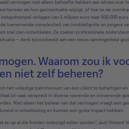
paald vermogen niet alleen behoefte hebben aan advies over h
hermen als hun gezinssituatie wijzigt, of hoe ze de overdrach
instapdrempel verlagen van 1 miljoen euro naar 500.000 euro 
e toenemende complexiteit van (middel)grote en jongere ver
n snel zien ontwikkelen. Ze zoeken professionele ondersteuni
ituatie – denk bijvoorbeeld aan een nieuw samengesteld gezi
ermogen. Waarom zou ik vo
en niet zelf beheren?
 om het volledige patrimonium van een cliënt te behartigen en 
taal zit vaak verspreid in diverse roerende en onroerende goe
en. Niet alleen het beheer van dat vermogen vraagt een gede
ortdurend in ontwikkeling en kunnen een grote impact hebben.
 ze op al die fronten ontzorgd willen worden”, sluit Vincent V