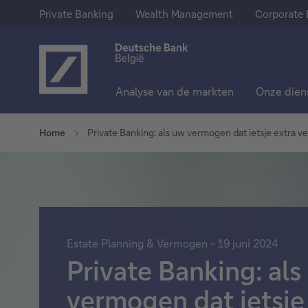
Private Banking
Wealth Management
Corporate 
Analyse van de markten
Onze dien
Ons aanbod
Sparen & Beleggen
Meer weten over Deutsche Ban
Home
Private Banking: als uw vermogen dat ietsje extra ve
Private Banking
Spaarrekeningen
Over ons
Wealth Management
Termijnrekeningen
Deutsche Bank Group
Corporate Banking
Aandelen
Pers
Estate Planning & Vermogen - 19 juni 2024
Trackers
Jobs
Private Banking: als
Fondsen
vermogen dat ietsje
Obligaties