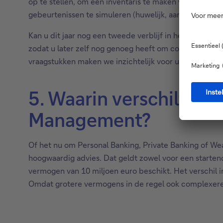
op te stellen, om een inventaris te maken van schenk
gebeurtenissen te simuleren (huwelijk, aankoop van va
Kan u dit jaar nog een tweede verblijf in het buitenl
zodat u later zelf nog genoeg heeft om comfortabel t
vraagstukken maken we inzichtelijk voor u. En betere i
5. Waarin verschilt h
Management?
Of het nu om Personal Banking, Private Banking of We
hoogwaardig advies. Dat geldt zowel voor een startend
vermogen van 10 miljoen euro beschikt. Het verschil 
Omdat grotere vermogens in de regel ook complexere 