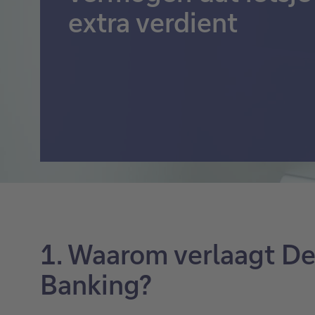
extra verdient
Gestructureerde
schuldinstrumenten
Alles zien
1. Waarom verlaagt De
Banking?