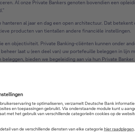
iceren. Al onze Private Bankers genoten bovendien een oplei
.”
hanteren al jaar en dag een open architectuur. Dat betekent
ieve producten van tientallen andere financiële instellingen.
 en objectiviteit. Private Banking-cliënten kunnen onder and
 beheer laat u (een deel van) uw portefeuille beleggen in lijn
 beleggen, bieden we begeleiding aan via hun Private Banker.
rtefeuille samen te stellen en zowel proactief als reactief t
et overzicht bewaren over 
. “Uw vermogen in kaart brengen, doen we niet op een vel papi
al platform waar zowel u als uw Private Banker toegang tot h
ze makkelijk van overal te raadplegen, om een gestructureerd
en), private equity, kredieten, levensverzekeringen, kunstwer