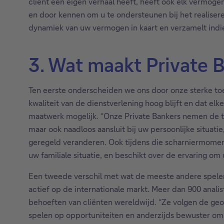
cliënt een eigen verhaal heeft, heeft ook elk vermogen
en door kennen om u te ondersteunen bij het realise
dynamiek van uw vermogen in kaart en verzamelt indi
3. Wat maakt Private 
Ten eerste onderscheiden we ons door onze sterke toew
kwaliteit van de dienstverlening hoog blijft en dat elk
maatwerk mogelijk. “Onze Private Bankers nemen de tij
maar ook naadloos aansluit bij uw persoonlijke situatie
geregeld veranderen. Ook tijdens die scharniermoment
uw familiale situatie, en beschikt over de ervaring om u
Een tweede verschil met wat de meeste andere spelers
actief op de internationale markt. Meer dan 900 anal
behoeften van cliënten wereldwijd. “Ze volgen de geopo
spelen op opportuniteiten en anderzijds bewuster om t