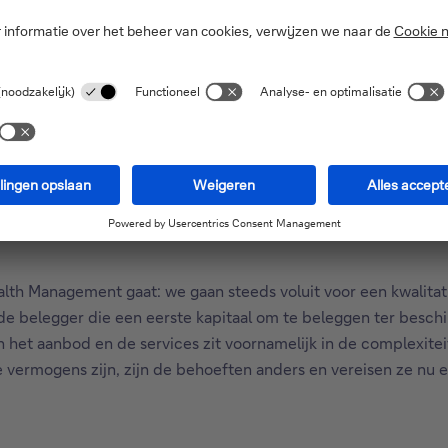
ingen, enzovoort. Het platform laat eveneens toe om de evolu
stgoed, schenking, erfenis, pensionering, uitbetaling van een 
and kopen én tegelijk een paar jaar vroeger stoppen met werke
e leven? Hoe ziet de successiefactuur er voor uw nabestaande
nzichten, betekent ook dat het advies dat u krijgt gerichter en
et aanbod met Personal Ba
alth Management gaat: we gaan steeds voluit voor een kwalita
e belegger die een eerste kapitaal om te beleggen ter beschik
in het aanbod en de services zit voornamelijk in de complexit
vermogens zijn, zijn de behoeften anders en vereisen ze nu 