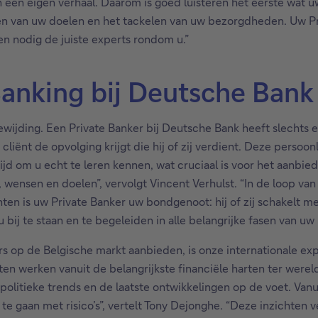
 een eigen verhaal. Daarom is goed luisteren het eerste wat uw
ren van uw doelen en het tackelen van uw bezorgdheden. Uw P
en nodig de juiste experts rondom u.”
Banking bij Deutsche Bank
ijding. Een Private Banker bij Deutsche Bank heeft slechts e
e cliënt de opvolging krijgt die hij of zij verdient. Deze pers
d om u echt te leren kennen, wat cruciaal is voor het aanbiede
, wensen en doelen”, vervolgt Vincent Verhulst. “In de loop van
en is uw Private Banker uw bondgenoot: hij of zij schakelt m
 bij te staan en te begeleiden in alle belangrijke fasen van uw 
 op de Belgische markt aanbieden, is onze internationale exp
isten werken vanuit de belangrijkste financiële harten ter we
litieke trends en de laatste ontwikkelingen op de voet. Vanuit 
e gaan met risico’s”, vertelt Tony Dejonghe. “Deze inzichten v