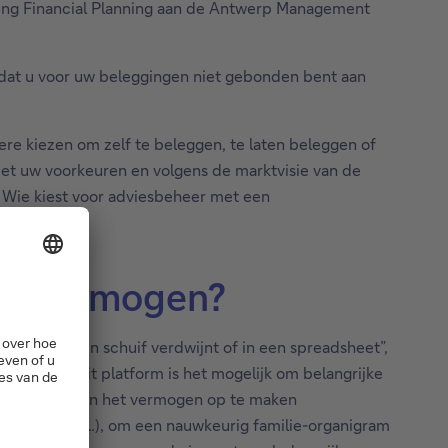
ding Financial Planning aan de Antwerp Management
 dat u voor uw beleggingen niet gebonden bent aan
ere kiezen om zelf te beleggen, te laten beleggen of
 met uw voorkeuren en volgens de marktvisie van de
 Wie kiest voor adviesbeheer met een
e beheren.
mijn vermogen?
er dat in een schuif verdwijnt of in een spreadsheet”,
ebben. Op dit platform is het mogelijk om belangrijke
e inventaris van het vermogen op te maken
ken, juwelen …), om een nauwkeurig familie-organigram