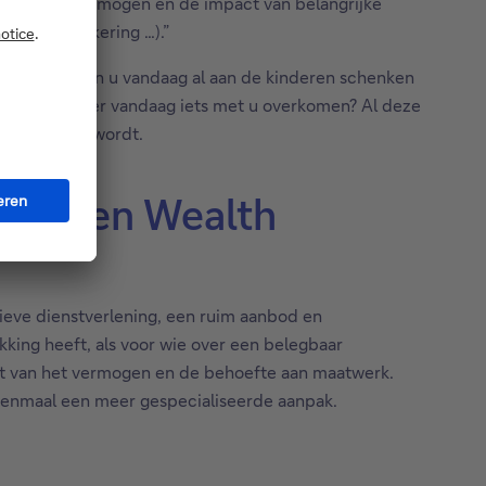
tie van uw vermogen en de impact van belangrijke
groepsverzekering …).”
n? Hoeveel kan u vandaag al aan de kinderen schenken
n uit mocht er vandaag iets met u overkomen? Al deze
 efficiënter wordt.
nking en Wealth
tieve dienstverlening, een ruim aanbod en
king heeft, als voor wie over een belegbaar
eit van het vermogen en de behoefte aan maatwerk.
eenmaal een meer gespecialiseerde aanpak.