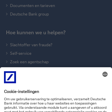
Documenten en tarieven
Deutsche Bank group
Hoe kunnen we u helpen?
Slachtoffer van fraude?
Self-service
Zoek een agentschap
Stuur een boodschap
Ons bellen
FAQ’s
Informatie over de site