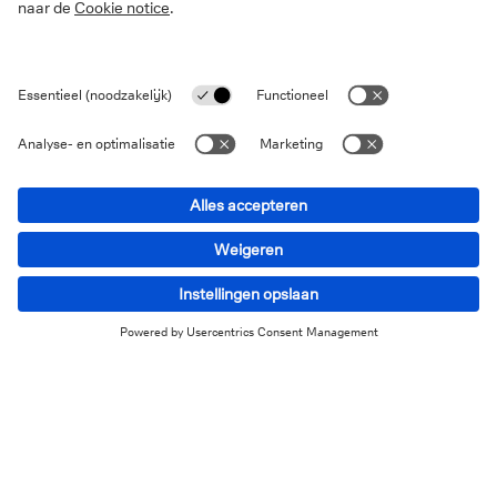
Van theorie naar praktijk
De opleiding is exclusief ontwikkeld voor Deutsche
Bank. Financieel beheer, successierechten,
planningstechnieken … : al deze domeinen worden
gedoceerd door professionals in hun vakgebied, zodat
onze medewerkers de theorie naar de praktijk kunnen
vertalen. De opleiding wordt bovendien jaarlijks
geëvalueerd en aangepast aan de relevantie voor onze
cliënten. Zo leggen we voortaan meer de focus op
successieplanning, een thema waar cliënten veel meer
vragen over hebben.
Een goed gesprek