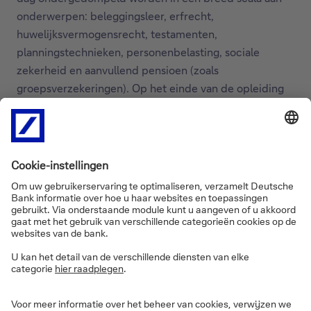
onderwerpen: beleggingsleer, erfrecht,
huwelijksvermogensrecht, testamenten,
planningstechnieken, personenbelasting, sociale
zekerheid en aanvullend pensioen (zoals
groepsverzekeringen). Op het einde van de opleiding
wacht een examen en dient elke adviseur een
complexe vermogenscase te analyseren en hierop
adviezen te formuleren.
"Elke Personal Advisor - ongeacht zijn of haar
achtergrond of diploma - kan deelnemen aan de
gegeerde opleiding", vertelt Glenn Goovaerts (HR
Country Head). "Dat elke Personal Advisor de opleiding
volgt en een certificaat ontvangt indien hij of zij slaagt,
staat niet alleen mooi op hun cv. Het is in de eerste
plaats vooral een kwaliteitsgarantie voor elke cliënt dat
er een bekwame adviseur voor hem of haar zit."