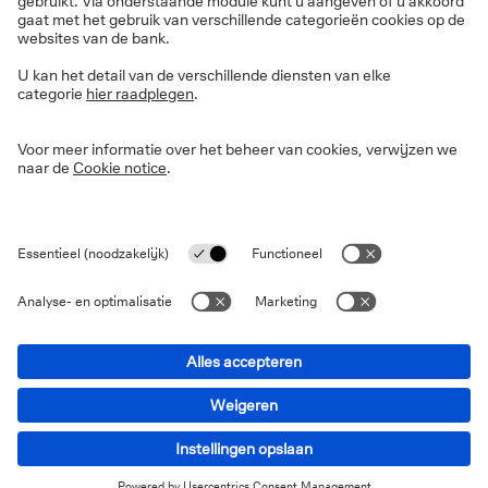
werd unaniem genomen, waarbij alle 12 leden stemden
om de rente op het huidige niveau van 4,25% - 4,50%
te houden. In de officiële verklaring merkte de Fed ook
op dat ze haar posities in staatsobligaties,
overheidsschuld en door overheidshypotheken
gedekte effecten zal blijven afbouwen en herhaalde ze
haar inzet om de inflatie terug te brengen naar haar
doelstelling van 2%, terwijl ze tegelijkertijd
werkgelegenheid en inflatie in evenwicht brengt.
Wat betekent dat voor
beleggers?
Zoals algemeen verwacht hield de Fed haar rente
opnieuw stabiel, net als in maart. Tijdens de
persconferentie benadrukte voorzitter Powell dat de
onzekerheid over de economische vooruitzichten