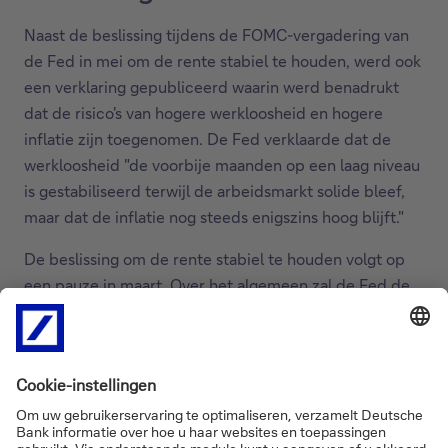
Naast de beslissing tijdens de FOMC-vergadering van
de Fed in mei om de rente stabiel te houden, werd ook
een verklaring gepubliceerd waarin werd benadrukt
dat de risico's van hogere werkloosheid en hogere
inflatie zijn toegenomen. De Fed verklaarde dat de
werkloosheid "de voorbije maanden op een laag niveau
is gestabiliseerd terwijl de arbeidsmarkt solide bleef,
maar dat de inflatie nog steeds enigszins hoog blijft."
De beslissing om de rente stabiel te houden volgt op
een pauze in maart. Over het algemeen zal de Fed de
inkomende gegevens, de evoluerende vooruitzichten
en de risicobalans aan beide kanten van het dubbele
mandaat blijven opvolgen alvorens haar toekomstige
traject van rentebeslissingen te bepalen.
De beslissing om de rente vandaag stabiel te houden