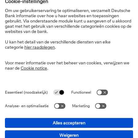
handelsescalatie tussen de VS en China toegenomen,
waarbij China recent de invoertarieven op Amerikaanse
goederen heeft verhoogd tot 84%. President Trump
besloot China uit de lijst van vrijgestelde landen uit te
sluiten, omdat China, in tegenstelling tot de andere 75
landen die zich op onderhandelingen richtten in plaats
van represailles, ervoor koos om hogere tarieven te
hanteren.
Momenteel zullen de tarieven voor alle andere landen
die onderworpen waren aan individuele hogere
tarieven teruggebracht worden naar de universele
10%. President Trump merkte op dat China 'een deal
wil sluiten' en het is nog af te wachten hoe de
onderhandelingen de komende dagen en weken zullen
verlopen.