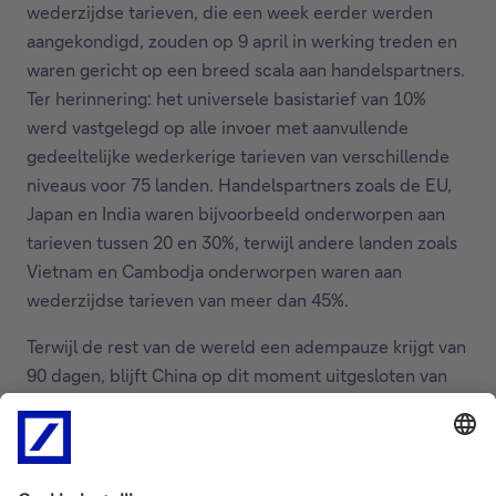
wederzijdse tarieven, die een week eerder werden
aangekondigd, zouden op 9 april in werking treden en
waren gericht op een breed scala aan handelspartners.
Ter herinnering: het universele basistarief van 10%
werd vastgelegd op alle invoer met aanvullende
gedeeltelijke wederkerige tarieven van verschillende
niveaus voor 75 landen. Handelspartners zoals de EU,
Japan en India waren bijvoorbeeld onderworpen aan
tarieven tussen 20 en 30%, terwijl andere landen zoals
Vietnam en Cambodja onderworpen waren aan
wederzijdse tarieven van meer dan 45%.
Terwijl de rest van de wereld een adempauze krijgt van
90 dagen, blijft China op dit moment uitgesloten van
de pauze. Het wederkerige tarief bedraagt voor China
nu 125%, een aanzienlijke toename ten opzichte van de
34% die op 'Liberation Day' op 2 april werd
aangekondigd. De afgelopen dagen is de