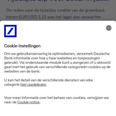
De reden voor de tijdelijke zwakte van de greenback
boven EUR/USD 1,11 was het lager dan verwachte
inflatiecijfer in de VS. In juni daalde het cijfer naar 3%,
van 4% in de voorgaande maand. De kerninflatie daalde
ook meer dan verwacht, van 5,3% naar 4,8%. Een direct
gevolg van de inflatiecijfers was dat de financiële
markten er toen van uitgingen dat de rentepiek van de
Fed al was bereikt, waardoor de rente op Amerikaanse
staatsobligaties dan ook aanzienlijk daalde.
De EUR/USD wisselkoers is min of meer een
weerspiegeling van het verschil tussen de
rendementen van de respectieve staatsobligaties of de
verwachtingen van het toekomstige monetaire beleid.
Daarom stond de dollar op dat moment wat onder duk.
Bovendien verwachtten de markten een nieuwe
renteverhoging door de ECB vanwege de hogere