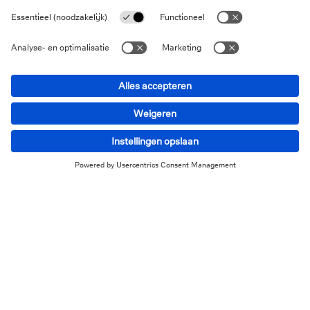
inflatie in de eurozone.
...met een snelle kentering door
sterke economische cijfers
Het beeld veranderde echter snel daarna. Amerikaanse
economische cijfers - zoals de arbeidsmarktgegevens,
de detailhandelsverkopen, het
consumentenvertrouwen en de herziene bbp-
gegevens voor het tweede kwartaal - hebben de
verwachtingen in de afgelopen weken vaak duidelijk
overtroffen. De sterke economische ontwikkeling in de
VS zorgde ervoor dat de markten een iets grotere kans
op een laatste renteverhoging inprijsden. En, nog
belangrijker, de verwachtingen voor een eerste
renteverlaging in 2024 zijn steeds verder naar achter