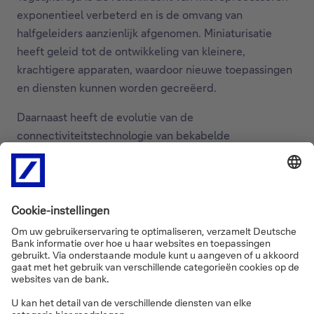
exponentieel verbeterd en is de omvang van
halfgeleiders aanzienlijk afgenomen. Miniaturisatie
heeft geleid tot de ontwikkeling van kleinere,
krachtigere apparaten, waardoor nieuwe toepassingen
en diensten kunnen worden gecreëerd.
Daarnaast heeft de evolutie van de
connectiviteitstechnologie van bekabelde
verbindingen naar moderne glasvezel- en draadloze
technologieën- zoals Wi-Fi, cellulaire datanetwerken
en satellietsystemen - de manier waarop mensen en
bedrijven met elkaar communiceren veranderd.
Tot slot heeft de ontwikkeling en toepassing van de
innovaties die door deze vooruitgang mogelijk zijn
gemaakt, geleid tot productiviteitsstijgingen, vooral
voor bedrijven die betere toegang hebben gekregen
tot essentiële technische, bestuurlijke en