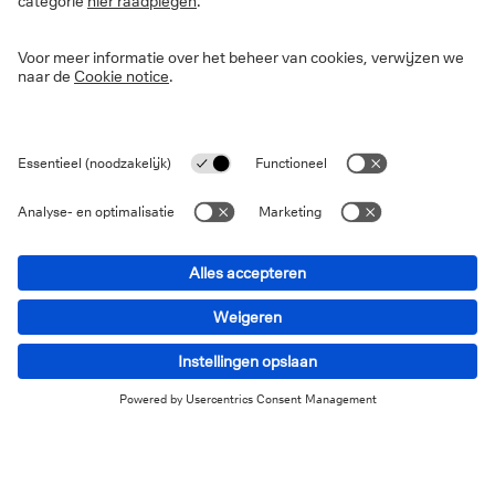
organisatorische vaardigheden. Digitalisering heeft dus
geleid tot een groter concurrentievoordeel van deze
bedrijven.
Zoals we weten, heeft deze ontwikkeling gezorgd voor
een explosie van de hoeveelheid data. Dit heeft op zijn
beurt een omgeving gecreëerd waarin bedrijven meer
uitgeven aan digitale transformatie, niet alleen om de
toenemende hoeveelheid data te beheren, maar ook
om in te spelen op de kansen die deze ontwikkelingen
bieden en de verwachtingen van hun klanten. Er wordt
geschat dat de uitgaven aan digitale transformatie met
meer dan 50% zullen toenemen, van 2.200 miljard
1
dollar in 2023 tot 3.400 miljard dollar in 2026.
Waar staan we vandaag?