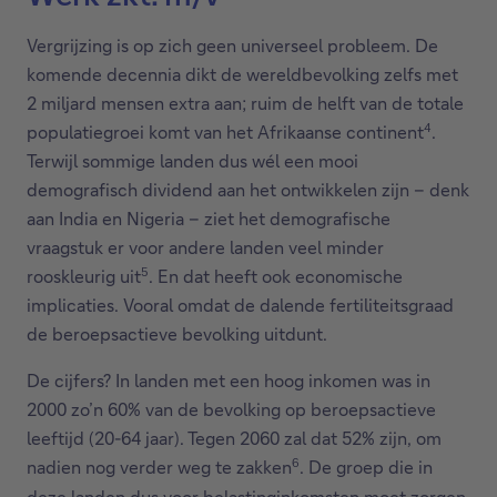
Vergrijzing is op zich geen universeel probleem. De
komende decennia dikt de wereldbevolking zelfs met
2 miljard mensen extra aan; ruim de helft van de totale
4
populatiegroei komt van het Afrikaanse continent
.
Terwijl sommige landen dus wél een mooi
demografisch dividend aan het ontwikkelen zijn – denk
aan India en Nigeria – ziet het demografische
vraagstuk er voor andere landen veel minder
5
rooskleurig uit
. En dat heeft ook economische
implicaties. Vooral omdat de dalende fertiliteitsgraad
de beroepsactieve bevolking uitdunt.
De cijfers? In landen met een hoog inkomen was in
2000 zo’n 60% van de bevolking op beroepsactieve
leeftijd (20-64 jaar). Tegen 2060 zal dat 52% zijn, om
6
nadien nog verder weg te zakken
. De groep die in
deze landen dus voor belastinginkomsten moet zorgen