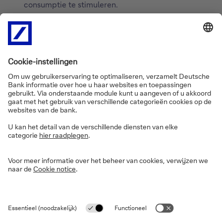
consumptie te stimuleren.
China's ministerie van Cultuur en Toerisme kondigde
aan dat groepsreizen worden hervat naar meer dan
een dozijn bestemmingen in de regio’s Azië-Stille
Oceaan, Europa, Afrika en Noord-Amerika.
2/ Maatregelen om particuliere investeringen te
stimuleren
De NDRC onthulde een plan om particuliere
bedrijven aan te moedigen om te investeren in
belangrijke sectoren zoals nieuwe infrastructuur,
geavanceerde productie, moderne
landbouwfaciliteiten, transport, waterbehoud en
schone energieopwekking.
De NDRC beloofde tevens meer leningen te
verstrekken aan particuliere bedrijven en de