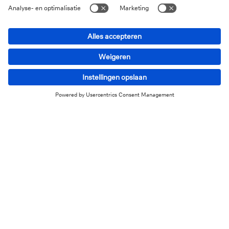
financieringsmaatregelen voor kleine bedrijven uit
te breiden.
3/ Maatregelen om de expansie van particuliere
technologiebedrijven te bevorderen
De PBoC vraagt aan banken om meer steun te
bieden voor innovatie en technologische
vooruitgang en meer te investeren in beginnende
ondernemingen.
4/ Maatregelen om de vastgoedmarkt te stabiliseren
Het Chinese ministerie van Huisvesting dringt er bij
financiële toezichthouders en banken op aan om
meer inspanningen te leveren om de kwakkelende
vastgoedsector nieuw leven in te blazen.
De Raad van State vraagt lokale overheden om