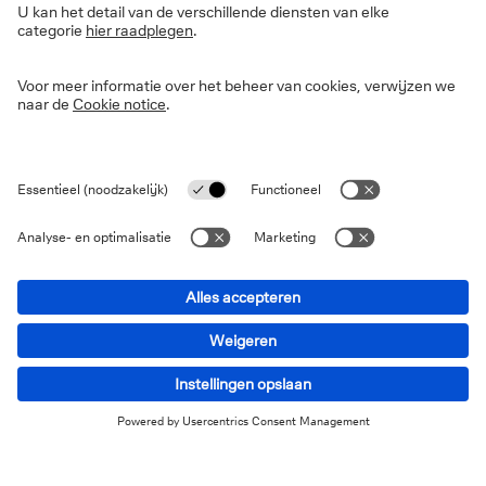
financieren.
Wat staat er op het spel?
Chronische stagnatie bedreigt niet alleen Duitslands
welvaart, maar ook zijn vrijheid en veiligheid. Zonder
groei zal het land steeds meer moeite hebben om zijn
sociale zekerheid drijvende te houden. Alleen al om
het duurder wordende pensioen en zorgstelsel te
financieren, heeft Duitsland op lange termijn een groei
van ongeveer 2% per jaar nodig.
Bovendien zal Duitsland zonder hogere groei de
broodnodige investeringen in infrastructuur, die nodig
zijn voor toekomstige generaties, niet kunnen betalen.
Economische stagnatie zou ook de uitvoering van de
groene agenda belemmeren. En het zou het moeilijker
maken om te investeren in defensie, en daarmee de