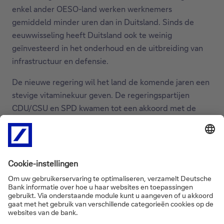
enkel ander OESO-land werken werknemers
gemiddeld minder uren dan in Duitsland. Sinds de
eeuwwisseling heeft Duitsland ook te weinig
geïnvesteerd in het onderhoud en de uitbreiding van
infrastructuur en defensie.
De nieuwe regering wil het land de komende jaren een
stevige vitaminekuur geven. De regeringspartijen
CDU/CSU en SPD kwamen tot een akkoord met de
groenen (die niet in de nieuwe regering zitten) om
daarvoor de nodige wetten te stemmen. De ingrepen
aan de schuldenrem vergden namelijk een aanpassing
van de grondwet, en daarvoor was een tweederde
meerderheid nodig. Daarnaast schaarden de
regeringspartijen zich achter een fonds van 500 miljard
om de komende 12 jaar ook infrastructuurprojecten
buiten de normale begrotingsuitgaven om te