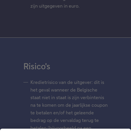
zijn uitgegeven in euro.
Risico's
Kredietrisico van de uitgever: dit is
het geval wanneer de Belgische
staat niet in staat is zijn verbintenis
na te komen om de jaarlijkse coupon
te betalen en/of het geleende
bedrag op de vervaldag terug te
betalen (bijvoorbeeld na een