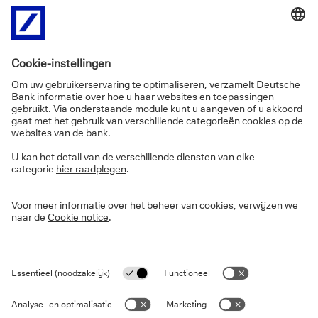
faillissement).
Risico van prijsschommelingen: dit
risico houdt verband met de
evolutie van de rentevoeten. Een
stijging van de marktrente
vermindert de aantrekkelijkheid (en
dus de prijs) van bestaande
staatsbons.
Inflatierisico: het recht op
terugbetaling van de nominale
waarde op de vervaldag beschermt
u niet tegen het effect van de
inflatie. Het reële rendement van
het product kan negatief zijn in een
economische context van hoge
inflatie.