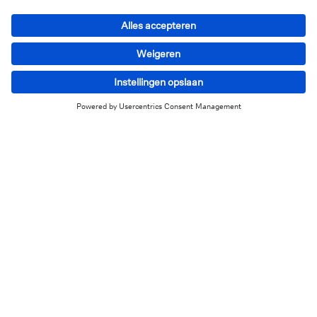
Liquiditeitsrisico: een
liquiditeitsverstrekker aangeduid
door de staat verzekert de
liquiditeit van de staatsbons. Dit
betekent dat het op elk ogenblik
mogelijk is om een staatsbon aan te
kopen of te verkopen tegen de
marktprijs.