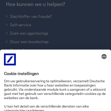
Hoe kunnen we u helpen?
Slachtoffer van fraude?
Self-service
Zoek een agentschap
Stuur een boodschap
Ons bellen
FAQ’s
Informatie over de site
Privacy
Disclaimer
Wettelijke informatie