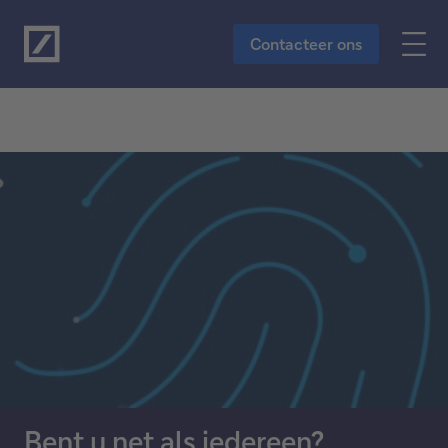
Naar de hoofdinhoud
Contacteer ons
Bent u net als iedereen?