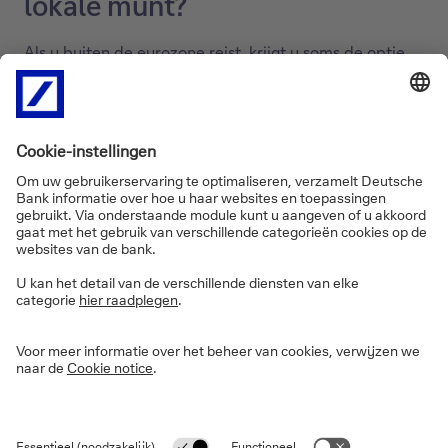
lokale munt?
Als u buiten de eurozone reist, krijgt u soms de optie
om een kaartbetaling in euro te doen. Op het eerste
gezicht is dat handig, want het is de munteenheid die u
het best kent. Toch bent u meestal beter af om met de
kaart te betalen in de lokale munt. Het addertje onder
het gras heet ‘dynamic currency conversion’. Dit
betekent dat het restaurant of de winkel zelf de
wisselkoers kan bepalen. Bovenop een ongunstige
wisselkoers kan ook een wisselkost aangerekend
worden. De wisselkoers die uw kaartaanbieder
hanteert bij betaling in de lokale valuta zal in de
meeste gevallen een stuk lager zijn. Als u dus de
mogelijkheid krijgt tussen een kaartbetaling in de
lokale munt of euro, kies dan dus steeds voor de lokale
munt.