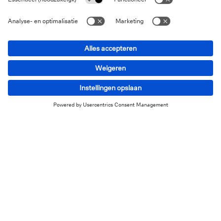
3. Welke kaart gebruik ik in
welke situatie?
Uw Bancontact/Maestro debetkaart gebruikt u best
voor geldafhalingen en betalingen in euro in de
1
eurozone. Deutsche Bank
rekent hiervoor geen
commissie aan (opgelet, sommige banken doen dat wel
bij een geldafhaling; deze commissie staat los van
1
Deutsche Bank België
).
Uw
DB Titanium of DB Gold kredietkaart
- onder de
merknaam Mastercard - worden wereldwijd aanvaard.
Betalingen in euro in de eurozone zijn gratis, maar u
haalt best geen geld af met een kredietkaart als het
niet hoeft. Voor geldopnemingen in de SEPA-zone (36
Europese lidstaten, waaronder België) in euro betaalt u
5 euro. Voor geldopnemingen buiten de eurozone