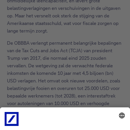
onmiddellijke leencapaciteit, en levert grote
belastingverlagingen en verschuivingen in de uitgaven
op. Maar het versnelt ook sterk de stijging van de
Amerikaanse staatsschuld, wat voor fiscale zorgen op
lange termijn zorgt.
De OBBBA verlengt permanent belangrijke bepalingen
van de Tax Cuts and Jobs Act (TCJA) van president
Trump van 2017, die normaal eind 2025 zouden
vervallen. De wetgeving zal de verwachte federale
inkomsten de komende 10 jaar met 4,5 biljoen (bn)
USD verlagen. Het omvat ook nieuwe voordelen, zoals
belastingvrije fooien en overuren tot 25.000 USD voor
bepaalde werknemers (tot 2028), een interestaftrek
voor autoleningen van 10.000 USD en verhoogde
aftrekplafonds voor staats- en lokale belastingen
(SALT), die vanaf 2025 stijgen van 10.000 USD naar
40.000 USD, met een volledige uitfasering tegen 2030