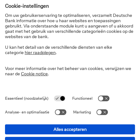
voor consumenten met een jaarinkomen van meer dan
500.000 USD.
Deze daling van de inkomsten wordt deels
gecompenseerd door besparingen van 1,4 biljoen USD
over de komende tien jaar, zoals wijzigingen in
Medicaid, het federale programma voor
studentenleningen en het Supplemental Nutrition
Assistance Program (SNAP, of voedselcoupons).
Bovendien verhoogt de OBBBA de federale
schuldlimiet - die vroeger op 36,1 bn USD was
geplafonneerd - met 5 bn USD, waardoor de
leencapaciteit tot 2027 of daarna wordt uitgebreid (op
basis van het huidige tekortenpercentage).
Wat betekent dat voor