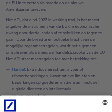
de EU in te zetten als reactie op de nieuwe
Amerikaanse tarieven.
Het ACI, dat eind 2023 in werking trad, is het meest
uitgebreide instrument van de EU om economische
dwang door derde landen af te schrikken en tegen te
gaan. Door de breedte en politieke kracht van de
mogelijke tegenmaatregelen, wordt het algemeen
omschreven als de nieuwe ‘handelsbazooka’ van de EU.
Het ACI staat maatregelen toe met betrekking tot:
Handel:
Extra douanerechten, invoer of
uitvoerbeperkingen, kwantitatieve limieten en
beperkingen op goederen en diensten (inclusief
digitale diensten en intellectuele
eigendomsrechten).
Investeringen:
Beperkingen op buitenlandse directe