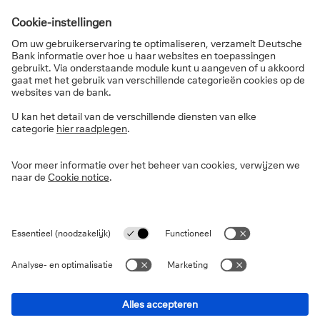
investeringen in de EU en verstrenging van
controle-, goedkeurings- of vergunningsregelingen.
De
financiële sector
: Beperkingen in bank en
verzekeringsactiviteiten en toegang tot EU
kapitaalmarkten.
Overheidsopdrachten en markttoegang:
Opschorting of beperking van toegang tot EU
overheidsopdrachten en intrekking van licenties of
vergunningen voor bedrijven uit het dwingende
land.
De drempel voor ACI activering ligt hoog. Het zou
waarschijnlijk maanden duren om in te voeren,
aangezien de formele en juridische procedures
moeten worden gevolgd, inclusief een nieuwe
onderhandelingsronde tussen de EU en de VS, evenals
het bereiken van een gekwalificeerde meerderheid in