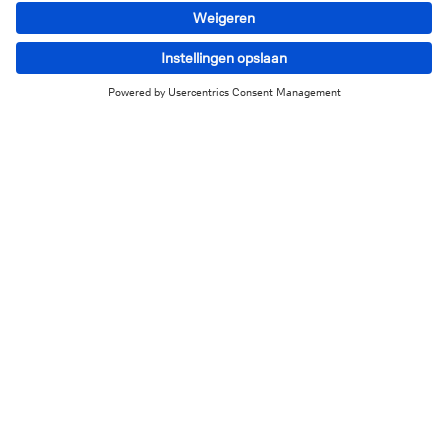
de Europese Raad.
Strategische hefbomen naast de
handel
Afgezien van handelsgerelateerde maatregelen zou de
EU op middellange termijn kunnen reageren op
Amerikaanse dreigingen door gebruik te maken van
strategische hefbomen, zoals:
Versterking van defensiecapaciteiten:
Om meer
geopolitiek gewicht te krijgen en haar
afhankelijkheid van de VS te verminderen, zou de
EU haar militaire capaciteiten verder kunnen
vergroten. Extra uitgaven zouden kunnen worden
gefinancierd via Eurobonds, gezien de krappe
overheidsfinanciën in veel EU landen.