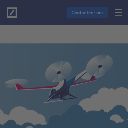
Naar de hoofdinhoud
Contacteer ons