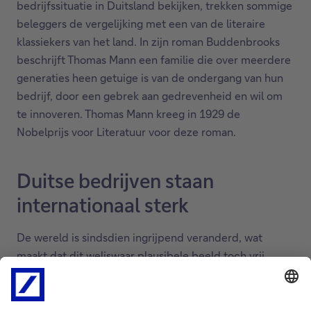
bedrijfssituatie in Duitsland bekijken, trekken sommige
beleggers de vergelijking met een van de literaire
klassiekers van het land. In zijn roman Buddenbrooks
beschrijft Thomas Mann een familie die over meerdere
generaties heen getuige is van de ondergang van hun
bedrijf, door een gebrek aan gedrevenheid en wil om
te innoveren. Thomas Mann kreeg in 1929 de
Nobelprijs voor Literatuur voor deze roman.
Duitse bedrijven staan
internationaal sterk
De wereld is sindsdien ingrijpend veranderd, wat
maakt dat dit weliswaar plausibele beeld toch vrij
tegenstrijdig en achterhaald is, althans wat bedrijven
betreft. In tegenstelling tot de Buddenbrooks zijn heel
wat Duitse bedrijven vandaag wél innovatief,