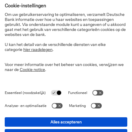
wereldmarktleider in verschillende domeinen en
onderdeel van een mondiaal netwerk. Het zijn dus niet
langer puur 'Duitse' bedrijven, maar wereldwijde
ondernemingen die een groot deel van hun omzet en
winst in het buitenland genereren. De paradox van
succesvolle bedrijven in een stagnerende economie,
die in verband met Duitsland de laatste tijd vaak
aangehaald wordt, is dus helemaal geen paradox.
Dat wordt vooral duidelijk als we naar de DAX-index
kijken. Hoewel de industriële productie in Duitsland
het afgelopen decennium aanzienlijk afgenomen is
(grotendeels door de dalende autoproductie), is de
belangrijkste index van het land meer dan verdubbeld
in waarde. De situatie is vergelijkbaar in de rest van
Europa en voor de pan-Europese STOXX Europe 600-
index.