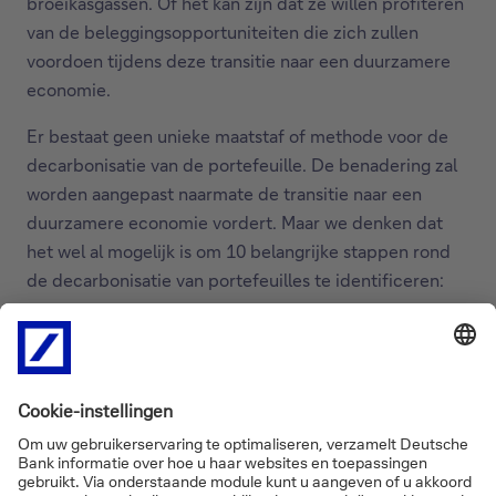
broeikasgassen. Of het kan zijn dat ze willen profiteren
van de beleggingsopportuniteiten die zich zullen
voordoen tijdens deze transitie naar een duurzamere
economie.
Er bestaat geen unieke maatstaf of methode voor de
decarbonisatie van de portefeuille. De benadering zal
worden aangepast naarmate de transitie naar een
duurzamere economie vordert. Maar we denken dat
het wel al mogelijk is om 10 belangrijke stappen rond
de decarbonisatie van portefeuilles te identificeren:
Emissiemetingen
Emissiemetingen helpen bij het selecteren en
beheren van beleggingen in een
decarbonisatieportefeuille – maar het verlagen
van absolute emissieniveaus moet het
belangrijkste doel zijn.