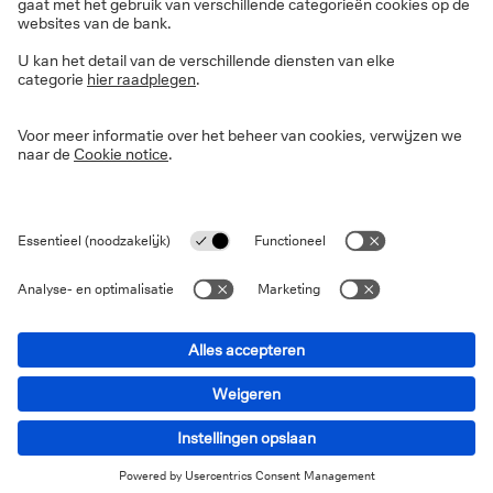
Tijdsperspectief
De koolstofemissiemetingen moeten
toekomstgericht zijn, maar met een nauwgezette
opvolging van de voortgang.
Decarbonisatiepaden zijn essentieel om het
einddoel te bereiken.
Targettype
De binaire targets voor decarbonisatieresultaten
worden aangevuld met vooruitgang ten opzichte
van een benchmark.
Activaklassegegevens
De beschikbaarheid van gegevens over aandelen
en bedrijfsobligaties betekent dat ze centraal
zullen staan in de portefeuillestrategie.
Decarbonisatiegegevens voor andere