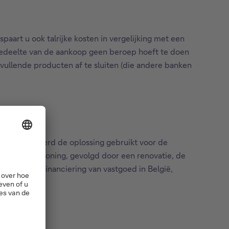
aart u ook talrijke kosten in vergelijking met een
 gedeelte van de aankoop geen beroep hoeft te doen
vullende producten af te sluiten (die andere banken
 gevallen werd de oplossing gebruikt voor de
en eerste woning, gevolgd door een renovatie, de
t voor de financiering van vastgoed in België,