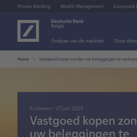
Private Banking
Wealth Management
Corporate 
Analyse van de markten
Onze dien
Ons aanbod
Sparen & Beleggen
Meer weten over Deutsche Ban
Home
Vastgoed kopen zonder uw beleggingen te verkope
Private Banking
Spaarrekeningen
Over ons
Wealth Management
Termijnrekeningen
Deutsche Bank Group
Corporate Banking
Aandelen
Pers
Kredieten - 27 juni 2024
Trackers
Jobs
Vastgoed kopen zon
Fondsen
uw beleggingen te
Obligaties