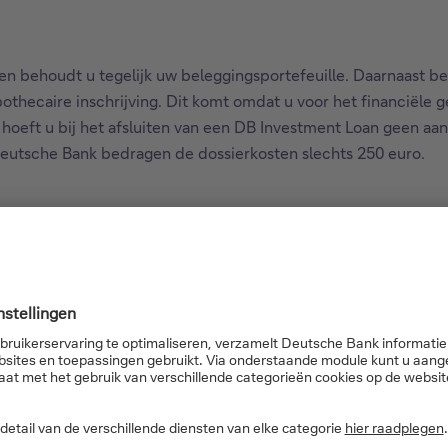
 behoudt u tegelijk uw beleggingsportefeuille. Daarnaast besp
othecaire inschrijving. Dit komt omdat u voor het financiële
oeft u bij het afsluiten van een DB Investment Loan geen aan
 Deutsche Bank bedragen de dossierkosten slechts 250 euro.
cieren onze cliënten?
Bank hun projecten met een DB Investment Loan. In 80% van de
steringsvastgoed. Op de tweede plaats kwam de aankoop van e
n van een zwembad. Een DB Investment Loan werd vooral gebruik
n trek