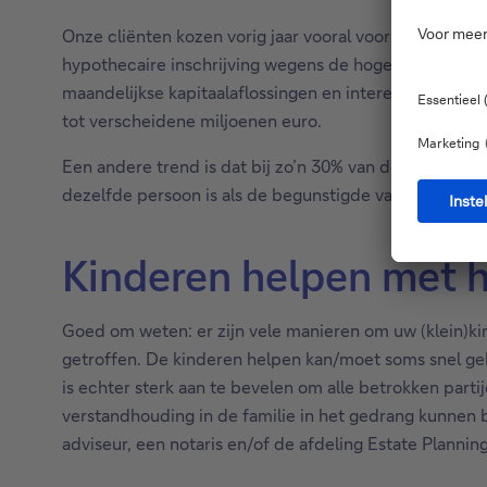
Onze cliënten kozen vorig jaar vooral voor de bullet­fo
hypothecaire inschrijving wegens de hoge kosten en o
maandelijkse kapitaalaflossingen en interestbetaling
tot verscheidene miljoenen euro.
Een andere trend is dat bij zo’n 30% van de leningen 
dezelfde persoon is als de begunstigde van de lening.
Kinderen helpen met 
Goed om weten: er zijn vele manieren om uw (klein)ki
getroffen. De kinderen helpen kan/moet soms snel ge
is echter sterk aan te bevelen om alle betrokken par
verstandhouding in de familie in het gedrang kunnen 
adviseur, een notaris en/of de afdeling Estate Planni