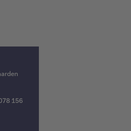
aarden
 078 156