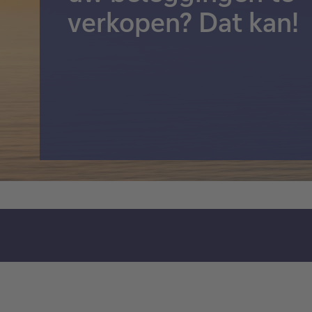
verkopen? Dat kan!
Gestructureerde
schuldinstrumenten
Alles zien