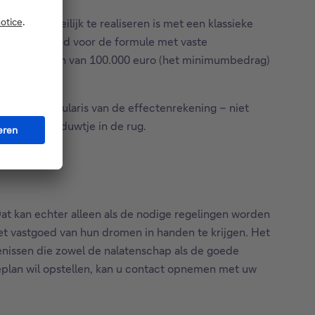
tijd die moeilijk te realiseren is met een klassieke
delde looptijd voor de formule met vaste
ject, maar gaan van 100.000 euro (het minimumbedrag)
at is de titularis van de effectenrekening – niet
inderen een duwtje in de rug.
at kan echter alleen als de nodige regelingen worden
t vastgoed van hun dromen in handen te krijgen. Het
enissen die zowel de nalatenschap als de goede
ieplan wil opstellen, kan u contact opnemen met uw