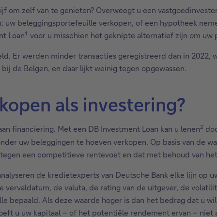
f om zelf van te genieten? Overweegt u een vastgoedinvesteri
n: uw beleggingsportefeuille verkopen, of een hypotheek neme
1
nt Loan
voor u misschien het geknipte alternatief zijn om uw p
eld. Er werden minder transacties geregistreerd dan in 2022, 
 bij de Belgen, en daar lijkt weinig tegen opgewassen.
kopen als investering?
2
aan financiering. Met een DB Investment Loan kan u lenen
doo
onder uw beleggingen te hoeven verkopen. Op basis van de w
n tegen een competitieve rentevoet en dat met behoud van het
alyseren de kredietexperts van Deutsche Bank elke lijn op u
 vervaldatum, de valuta, de rating van de uitgever, de volatilit
 bepaald. Als deze waarde hoger is dan het bedrag dat u wil 
eft u uw kapitaal – of het potentiële rendement ervan – nie