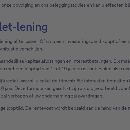
van onze opvolging en ons beleggingsadvies en kan u effecten b
let-lening
lening af te lossen. Of u nu een investeringspand koopt of ee
situatie verschillen.
andelijkse kapitaalaflossingen en interestbetalingen. Elk ma
n met een looptijd van 1 tot 10 jaar en is aanbevolen als u ov
ij krediet waarbij u enkel de trimestriële interesten betaalt en
0 jaar. Deze formule kan geschikt zijn als u bijvoorbeeld vóór
d zal verkopen of uw onderneming zal overdragen.
edige looptijd. De rentevoet wordt bepaald aan de hand van de 