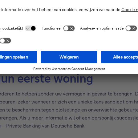
rmule, waarbij de gemiddelde looptijd 7 jaar bedraagt (een loop
mslachtige administratieve procedures bij banken). De gemid
 bedroeg 9 jaar. De bedragen variëren naar gelang van het pro
die gekoppeld zijn aan vastgoed de zogenaamde pandhouder – d
 Op die manier gaf een groot deel van de cliënten hun (klein)k
hun eerste woning
nderen te helpen zonder uw vermogen in gevaar te brengen. D
beuren, zeker wanneer er zich een unieke kans aanbiedt om he
tijen te beschermen tegen plotselinge en onverwachte gebeurt
brengen. Als u meer informatie wil of een persoonlijk success
ng – Private Banking van Deutsche Bank.