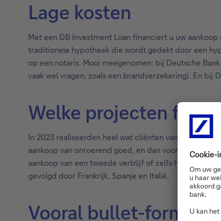
Lage kosten
Met een DB Investment Loan financiert u uw aankoop en
traditionele hypotheek die wordt gedekt door een hyp
op een notaris. Mooi meegenomen: bij Deutsche Bank h
vaak wel vragen, zoals een brandverzekering). En bij
Welke projecten finan
In 2023 realiseerden heel wat cliënten van Deutsche 
aankoop van onroerend goed, en dan vooral voor inve
aankoop van een tweede verblijf of zelfs het plaatse
gevolgd door Frankrijk, Spanje en Italië.
Vooral bullet-formule i