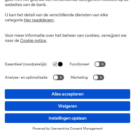
Wat moet ik doen wanneer ik een
domiciliëringsopdracht wil wijzigen of
stopzetten?
Kan ik betalingen uitvoeren buiten de
SEPA-zone en/of in vreemde munten
in mijn Online Banking?
Kan ik een geplande betaling
annuleren in Online Banking?
Welke beperkingen kan ik ingeven
voor SDD domiciliëringen (SEPA
Direct Debit)?
Wat is een instantoverschrijving?