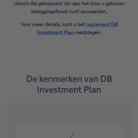
risico’s die gekoppeld zijn aan het door u gekozen
beleggingsfonds kunt aanvaarden.
Voor meer details, kunt u het
reglement DB
Investment Plan
raadplegen.
D
e
z
e
l
i
De kenmerken van DB
n
Investment Plan
k
o
p
e
n
t