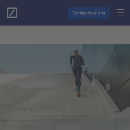
Naar de hoofdinhoud
Contacteer ons