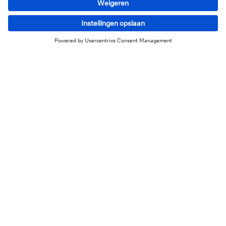
zich ook een weg door de transitie door te
investeren in zowel traditionele als hernieuwbare
energie. Daarbij krijgen ze te maken met regeldruk,
maar voor beleggers doen zich ook marktkansen
voor.
Lees het rapport hieronder voor een diepgaande
analyse.