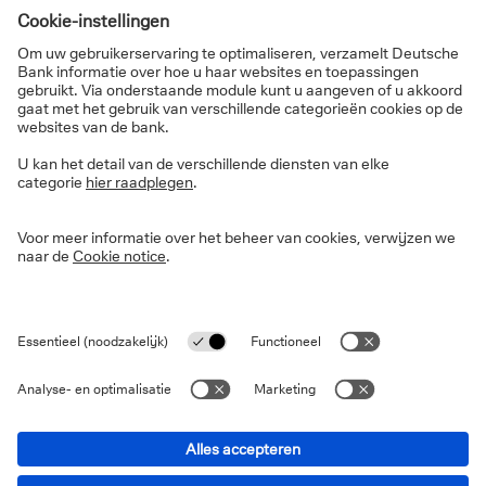
Voor de transitie naar schone energie speelt het
beleid
, zowel op wereldwijd als regionaal niveau,
een cruciale rol. Belangrijke maatregelen zijn onder
andere het 'Fit for 55'-pakket van de EU en de
Amerikaanse Infrastructure Investment and Jobs
Act (IIJA). Inconsequente beleidsuitvoering en
mogelijke veranderingen in de regelgeving vormen
dan weer risico's voor de stabiliteit en groei van de
sector.
Verschillende sectoren binnen de transitie naar
schone energie worden geconfronteerd met unieke
uitdagingen. Ondanks die uitdagingen
blijven de
langetermijnvooruitzichten voor hernieuwbare
energiebronnen positief
dankzij technologische
vooruitgang, dalende kosten en krachtige
overheidssteun. Traditionele sectoren zoals
nutsbedrijven en grote oliemaatschappijen banen