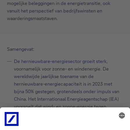
mogelijke beleggingen in de energietransitie, ook
vanuit het perspectief van bedrijfswinsten en
waarderingsmaatstaven.
Samengevat:
De
hernieuwbare-energiesector groeit sterk
,
voornamelijk voor zonne- en windenergie. De
wereldwijde jaarlijkse toename van de
hernieuwbare-energiecapaciteit is in 2023 met
bijna 50% gestegen, grotendeels onder impuls van
China. Het Internationaal Energieagentschap (IEA)
voorspelt dat wind- en zonne-energie tegen
respectievelijk 2025 en 2026 de belangrijkste
elektriciteitsbronnen zullen worden.