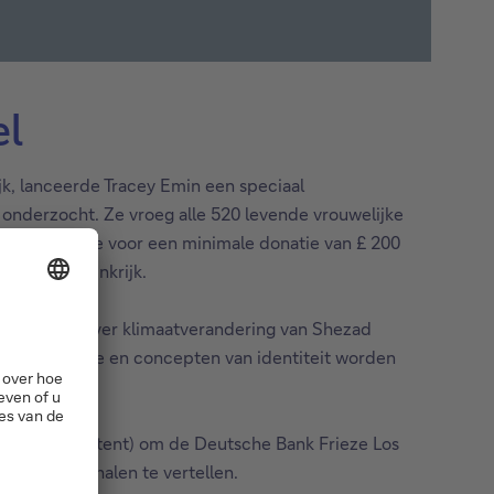
el
jk, lanceerde Tracey Emin een speciaal
onderzocht. Ze vroeg alle 520 levende vrouwelijke
e stellen, die voor een minimale donatie van £ 200
renigd Koninkrijk.
nstallaties over klimaatverandering van Shezad
en technologie en concepten van identiteit worden
Endeavor Content) om de Deutsche Bank Frieze Los
len om verhalen te vertellen.