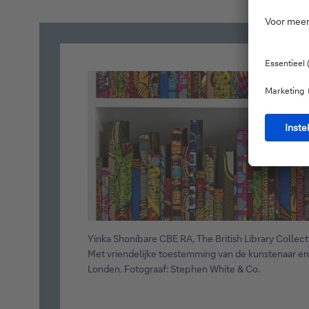
Yinka Shonibare CBE RA, The British Library Collecti
Met vriendelijke toestemming van de kunstenaar en
Londen. Fotograaf: Stephen White & Co.