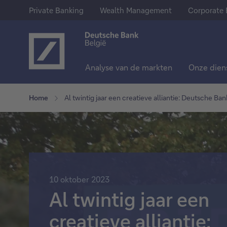
Private Banking
Wealth Management
Corporate 
Analyse van de markten
Onze dien
Ons aanbod
Sparen & Beleggen
Meer weten over Deutsche B
Home
Al twintig jaar een creatieve alliantie: Deutsche Ban
Private Banking
Spaarrekeningen
Over ons
Wealth Management
Termijnrekeningen
Deutsche Bank Group
Corporate Banking
Aandelen
Pers
10 oktober 2023
Trackers
Jobs
Al twintig jaar een
Fondsen
creatieve alliantie:
Obligaties