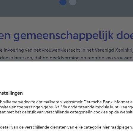
een gemeenschappelijk do
e invoering van het vrouwenkiesrecht in het Verenigd Koninkri
ondense beurzen, dat de beeldvorming en rechten van vrouwen 
l vier werken ter grootte van een ansichtkaart beschikbaar t
dan £ 150.000 ging naar vier vrouwenhulpprojecten in het Ve
ling van Ruby Onyinyechi Amanze (2019) in New York en de VR-i
caal veranderende realiteit, waarin de relatie tussen natuur 
t Frieze, de Ghetto Film School en FIFTH SEASON (voorheen 
makers in LA te ondersteunen en nieuwe manieren te ontwikke