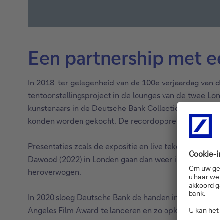
Een partnership met 
In 2018, ter gelegenheid van de 100e verjaardag van d
tentoonstellingsproject in de lounges van de twee L
kunstenaars in de Deutsche Bank Collection om maximaa
konden worden gekocht. De recordopbrengst van meer 
Presentaties zoals de expositie en live tekenvoorstel
Dawood (2022) in Londen gaan dan weer in op een radi
heroverwogen.
In 2020 sloeg Deutsche Bank de handen in elkaar me
Angeles Film Award te lanceren en zo opkomende film