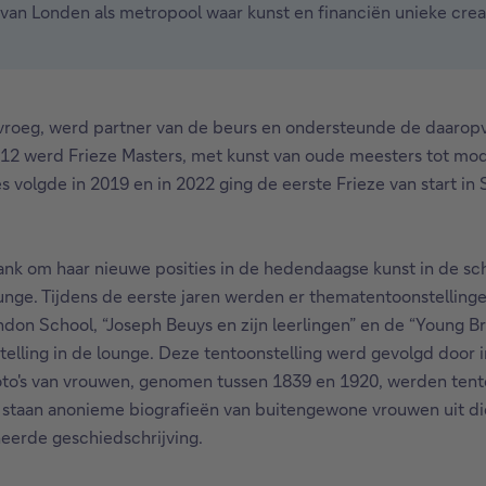
van Londen als metropool waar kunst en financiën unieke creat
 vroeg, werd partner van de beurs en ondersteunde de daarop
012 werd Frieze Masters, met kunst van oude meesters tot mo
 volgde in 2019 en in 2022 ging de eerste Frieze van start in 
nk om haar nieuwe posities in de hedendaagse kunst in de schi
ge. Tijdens de eerste jaren werden er thematentoonstellinge
don School, “Joseph Beuys en zijn leerlingen” en de “Young Bri
telling in de lounge. Deze tentoonstelling werd gevolgd door 
foto's van vrouwen, genomen tussen 1839 en 1920, werden ten
aan anonieme biografieën van buitengewone vrouwen uit die ti
eerde geschiedschrijving.