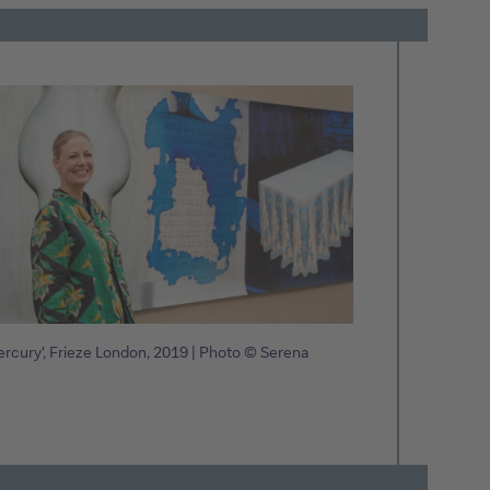
ercury', Frieze London, 2019 | Photo © Serena
Speec
Sancti