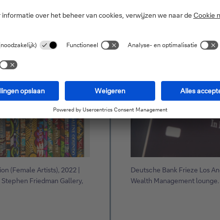
on (Female Artists), 2022 |
Deutsche Bank Frieze Los Ang
 Stephen Friedman Gallery,
Wealth Management lounge.