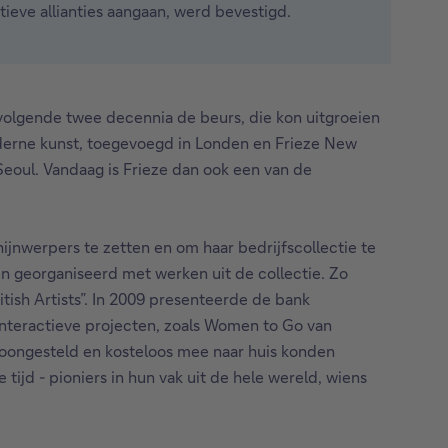
ieve allianties aangaan, werd bevestigd.
volgende twee decennia de beurs, die kon uitgroeien
derne kunst, toegevoegd in Londen en Frieze New
Seoul. Vandaag is Frieze dan ook een van de
jnwerpers te zetten en om haar bedrijfscollectie te
n georganiseerd met werken uit de collectie. Zo
tish Artists”. In 2009 presenteerde de bank
interactieve projecten, zoals Women to Go van
toongesteld en kosteloos mee naar huis konden
jd - pioniers in hun vak uit de hele wereld, wiens