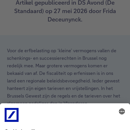
Artikel gepubliceerd in DS Avond (De
Standaard) op 27 mei 2026 door Frida
Deceunynck.
Voor de erfbelasting op ‘kleine’ vermogens vallen de
schenkings- en successierechten in Brussel nog
redelijk mee. Maar grotere vermogens komen er
bekaaid van af. De fiscaliteit op erfenissen is in ons
land een regionale beleidsbevoegdheid. Ieder gewest
hanteert zijn eigen tarieven en vrijstellingen. In het
Brussels Gewest zijn de regels en de tarieven over het
algemeen nadeliger dan in Vlaanderen.