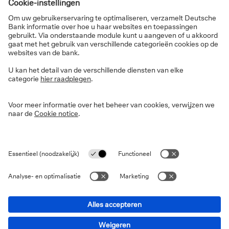
Waar zitten de verschillen?
“Het belangrijkste verschil is dat het Brussels Gewest
geen opsplitsing kent tussen roerende en onroerende
goederen”, zegt notaris Katrin Roggeman. “In het
Vlaams Gewest worden erfenissen in rechte lijn (tussen
(groot)ouders en (klein)kinderen) en tussen partners
opgedeeld in een roerend en een onroerend deel.
Beide stukken worden apart belast, te beginnen vanaf
de laagste tarieven. Het Brussels Gewest past dat
principe niet toe en telt roerende en onroerende
goederen samen voor de belastingberekening.”
Roggeman: “Dat maakt een enorm verschil voor de
belastingberekening en is belangrijk om rekening mee
te houden bij je successieplanning. Als een vermogen
evenwichtig is verdeeld over een roerend en een
onroerend deel, kan de belastingdruk in Vlaanderen