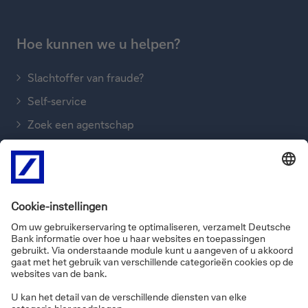
Hoe kunnen we u helpen?
Slachtoffer van fraude?
Self-service
Zoek een agentschap
Stuur een boodschap
Ons bellen
FAQ’s
Informatie over de site
Privacy
Disclaimer