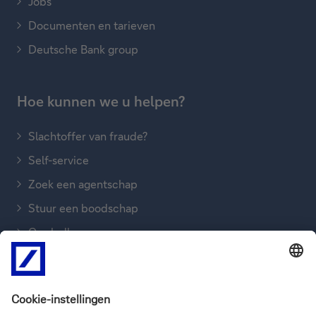
Jobs
Documenten en tarieven
Deutsche Bank group
Hoe kunnen we u helpen?
Slachtoffer van fraude?
Self-service
Zoek een agentschap
Stuur een boodschap
Ons bellen
FAQ’s
Informatie over de site