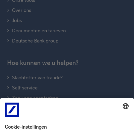
Over ons
Jobs
Documenten en tarieven
Deutsche Bank group
Hoe kunnen we u helpen?
Slachtoffer van fraude?
Self-service
Zoek een agentschap
Stuur een boodschap
Ons bellen
FAQ’s