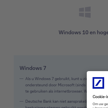
Windows 10 en hog
Windows 7
Als u Windows 7 gebruikt, kunt u zich op dit o
ondersteund door Microsoft (sinds 14/01/2020)
te gebruiken als internetbrowser. Windows 10 
Deutsche Bank kan niet aansprakelijk worden g
besturingssystemen gebruikt worden.