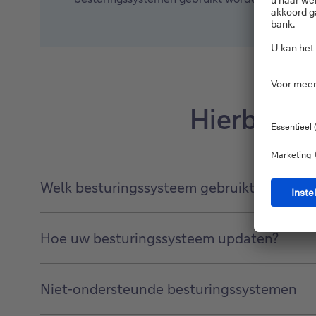
Hierbij en
Welk besturingssysteem gebruikt u nu?
Hoe uw besturingssysteem updaten?
Niet-ondersteunde besturingssystemen