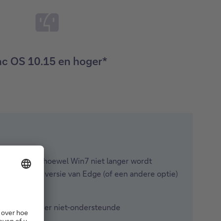
c OS 10.15 en hoger*
te bezoeken, hoewel Win7 niet langer wordt
 de laatste versie van Edge (of een andere optie)
/2025.
rvaring wanneer niet-ondersteunde