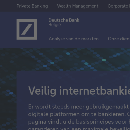
Private Banking
Wealth Management
Corporate 
Analyse van de markten
Onze dien
Ons aanbod
Sparen & Beleggen
Meer weten over Deutsche Ba
Private Banking
Spaarrekeningen
Over ons
Wealth Management
Termijnrekeningen
Deutsche Bank Group
Veilig internetbanki
Corporate Banking
Aandelen
Pers
Trackers
Jobs
Er wordt steeds meer gebruikgemaakt
digitale platformen om te bankieren. 
Fondsen
pagina vindt u de basisprincipes voor 
Obligaties
garanderen van een maximale beveilig