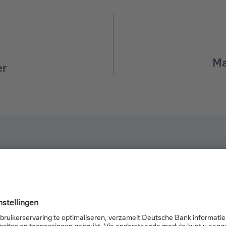
Ma
er
genblik nog altijd aanmelden op Online Banking en onze websi
. We raden u dus sterk aan om te upgraden naar Windows 11 en
zal niet meer ondersteund worden door Microsoft vanaf 14/10
esteld voor beveiligingsinbreuken of een slechte gebruikerse