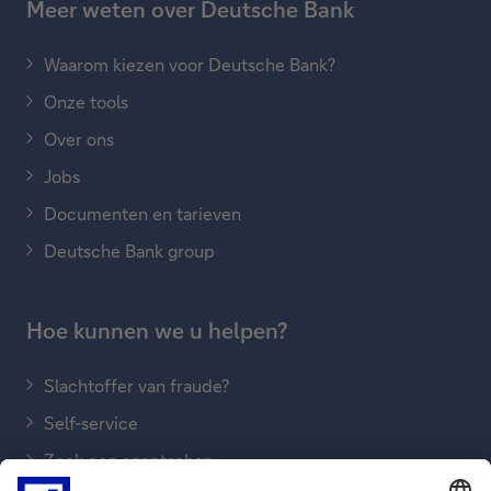
Meer weten over Deutsche Bank
Waarom kiezen voor Deutsche Bank?
Onze tools
Over ons
Jobs
Documenten en tarieven
Deutsche Bank group
Hoe kunnen we u helpen?
Slachtoffer van fraude?
Self-service
Zoek een agentschap