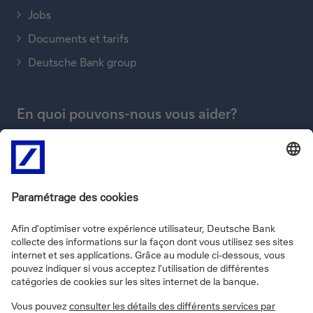
Jobs
Documents et tarifs
Deutsche Bank group
En quoi pouvons-nous vous aider?
Victime de fraude ?
Self-service
Trouver une agence
Envoyer un message
Nous téléphoner
FAQs