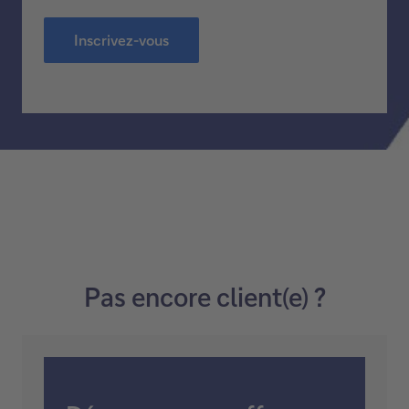
Notre newsletter
Recevez par e-mail l’essentiel de l’actualité
financière, nos opportunités d’investissement et
les nouveautés au sein de nos services pour vos
placements.
Inscrivez-vous