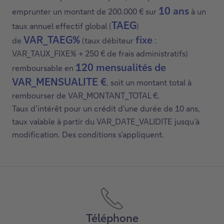
4. Un exemple représentatif :
Supposons que vous disposiez auprès de Deutsche
Bank d'un contrat de gestion discrétionnaire d'une
valeur de 280.000 €, que vous souhaitez utiliser comme
crédit hypothécaire destiné à
garantie pour un
un achat immobilier
avec amortissement du
capital (garanti par des titres mobiliers). Si votre
demande de prêt est acceptée, vous pourriez
10 ans
emprunter un montant de 200.000 € sur
à un
TAEG
taux annuel effectif global (
)
VAR_TAEG%
fixe
de
(taux débiteur
:
VAR_TAUX_FIXE% + 250 € de frais administratifs)
120 mensualités de
remboursable en
VAR_MENSUALITE €
, soit un montant total à
rembourser de VAR_MONTANT_TOTAL €.
Taux d’intérêt pour un crédit d'une durée de 10 ans,
taux valable à partir du VAR_DATE_VALIDITE jusqu’à