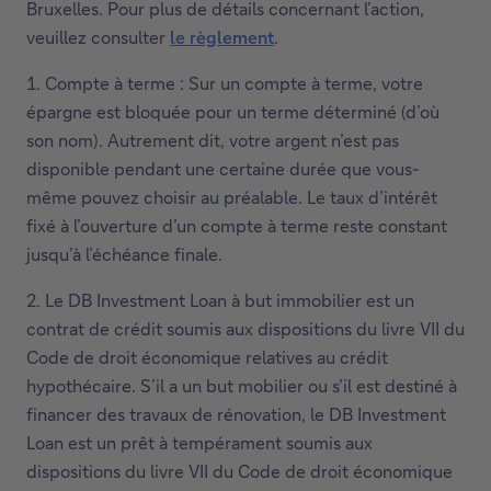
** Action soumise à conditions. Transférez vos titres
entre le 01/07/2026 et le 31/12/2026 (sauf clôture
anticipée) et Deutsche Bank AG Succursale de
Bruxelles s’engage à vous rembourser les frais de
transfert, à concurrence d’un montant maximum de
1.000€. Action sous réserve d’acceptation de votre
dossier par Deutsche Bank AG Succursale de
Bruxelles. Pour plus de détails concernant l’action,
veuillez consulter
le règlement
.
1. Compte à terme : Sur un compte à terme, votre
épargne est bloquée pour un terme déterminé (d’où
son nom). Autrement dit, votre argent n’est pas
disponible pendant une certaine durée que vous-
même pouvez choisir au préalable. Le taux d’intérêt
fixé à l’ouverture d’un compte à terme reste constant
jusqu’à l’échéance finale.