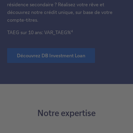
2
Crédits
3
Investissez
dans vos idées, sans
sacrifier vos placements
Vous souhaitez emprunter de l’argent pour une
rénovation, l’installation d’une piscine ou l’achat d’une
résidence secondaire ? Réalisez votre rêve et
découvrez notre crédit unique, sur base de votre
compte-titres.
4
TAEG sur 10 ans: VAR_TAEG%
Découvrez DB Investment Loan