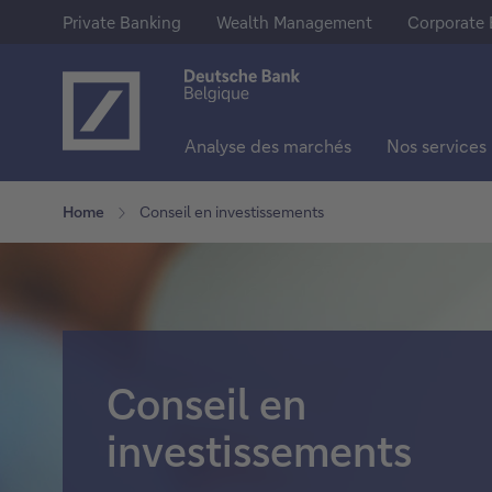
Private Banking
Wealth Management
Corporate 
Analyse des marchés
Nos services
Notre offre
Epargne & Investissements
En savoir plus sur Deutsche Ba
Home
Conseil en investissements
Private Banking
Comptes d'épargne
A propos de nous
Wealth Management
Comptes à terme
Deutsche Bank Group
Corporate Banking
Actions
Presse
Conseil en
Trackers
Jobs
investissements
Fonds
Obligations