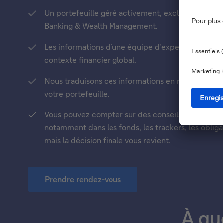
Un portefeuille géré activement, exclusivement po
Banking & Wealth Management.
Les informations d’une équipe d’experts qui surv
contexte financier global.
Nous traduisons ces informations en recommanda
votre portefeuille.
Vous pouvez compter sur des conseils en investis
notamment dans les fonds, les trackers, les oblig
mais la décision finale vous revient.
Prendre rendez-vous
À qu