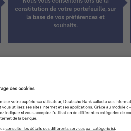
Nous vous conseillons lors de la
constitution de votre portefeuille, sur
la base de vos préférences et
souhaits.
otre
uille à vos
e