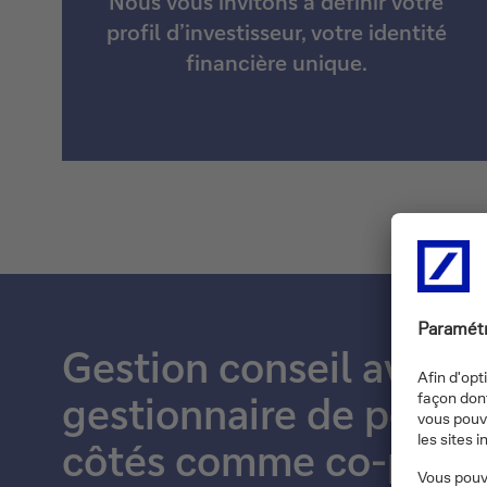
Nous vous invitons à définir votre
profil d’investisseur, votre identité
financière unique.
Gestion conseil avec v
gestionnaire de portefe
côtés comme co-pilot