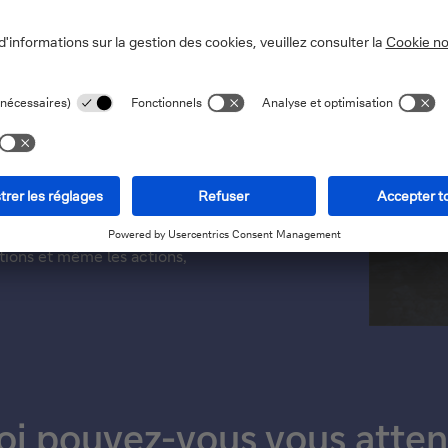
ur nos clients Private
eillent en permanence le
tions personnalisées pour
sements à part entière,
ations et même les actions,
oi pouvez-vous vous atten