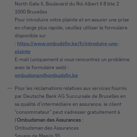
North Gate II, Boulevard du Roi Albert II 8 bte 2
1000 Bruxelles
Pour introduire votre plainte et en assurer une prise
en charge plus rapide, veuillez utiliser le formulaire
disponible sur
:
https://www.ombudsfin.be/fr/introduire-une-
plainte
Ce
E-mail (uniquement si vous rencontrez un problème
lien
avec le formulaire web) :
ouvrira
ombudsman@ombudsfin.be
dans
une
Pour les réclamations relatives aux services fournis
nouvelle
par Deutsche Bank AG Succursale de Bruxelles en
fenêtre.
sa qualité d’intermédiaire en assurance, le client
“consommateur” peut s’adresser gratuitement à
l’
Ombudsman des Assurances
:
Ombudsman des Assurances
Square de Meeûs 35