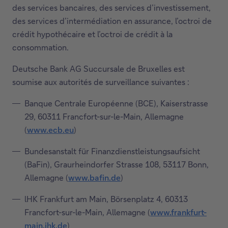
des services bancaires, des services d’investissement,
des services d’intermédiation en assurance, l’octroi de
crédit hypothécaire et l’octroi de crédit à la
consommation.
Deutsche Bank AG Succursale de Bruxelles est
soumise aux autorités de surveillance suivantes :
Banque Centrale Européenne (BCE), Kaiserstrasse
29, 60311 Francfort-sur-le-Main, Allemagne
(
www.ecb.eu
)
Ce
lien
Bundesanstalt für Finanzdienstleistungsaufsicht
ouvrira
(BaFin), Graurheindorfer Strasse 108, 53117 Bonn,
dans
Allemagne (
www.bafin.de
)
Ce
une
lien
lHK Frankfurt am Main, Börsenplatz 4, 60313
nouvelle
ouvrira
Francfort-sur-le-Main, Allemagne (
www.frankfurt-
fenêtre.
dans
main.ihk.de
)