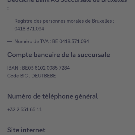
a
:
n
Registre des personnes morales de Bruxelles :
s
0418.371.094
u
n
Numéro de TVA : BE 0418.371.094
e
Compte bancaire de la succursale
n
o
IBAN : BE03 6102 0085 7284
u
Code BIC : DEUTBEBE
v
e
l
Numéro de téléphone général
l
e
+32 2 551 65 11
f
e
Site internet
n