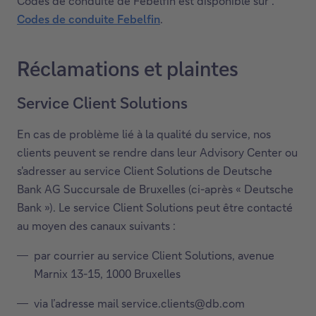
Codes de conduite de Febelfin est disponible sur :
e
Codes de conduite Febelfin
.
l
C
i
e
Réclamations et plaintes
e
l
n
i
Service Client Solutions
o
e
u
n
En cas de problème lié à la qualité du service, nos
v
o
clients peuvent se rendre dans leur Advisory Center ou
r
u
s'adresser au service Client Solutions de Deutsche
i
v
Bank AG Succursale de Bruxelles (ci-après « Deutsche
r
r
Bank »). Le service Client Solutions peut être contacté
a
i
au moyen des canaux suivants :
d
r
a
a
par courrier au service Client Solutions, avenue
n
d
Marnix 13-15, 1000 Bruxelles
s
a
u
n
via l’adresse mail service.clients@db.com