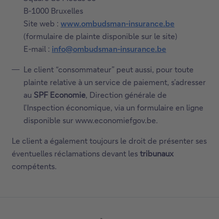
B-1000 Bruxelles
Site web :
www.ombudsman-insurance.be
Ce
(formulaire de plainte disponible sur le site)
lien
E-mail :
info@ombudsman-insurance.be
ouvrira
dans
Le client “consommateur” peut aussi, pour toute
une
plainte relative à un service de paiement, s’adresser
nouvelle
au
SPF Economie
, Direction générale de
fenêtre.
l’Inspection économique, via un formulaire en ligne
disponible sur www.economiefgov.be.
Le client a également toujours le droit de présenter ses
éventuelles réclamations devant les
tribunaux
compétents.