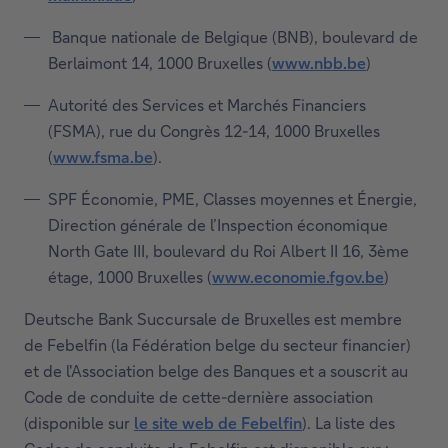
Ce
une
lien
Banque nationale de Belgique (BNB), boulevard de
nouvelle
ouvrira
Berlaimont 14, 1000 Bruxelles (
www.nbb.be
)
fenêtre.
Ce
dans
lien
Autorité des Services et Marchés Financiers
une
ouvrira
(FSMA), rue du Congrès 12-14, 1000 Bruxelles
nouvelle
dans
(
www.fsma.be
).
fenêtre.
Ce
une
lien
SPF Économie, PME, Classes moyennes et Énergie,
nouvelle
ouvrira
Direction générale de l’Inspection économique
fenêtre.
dans
North Gate III, boulevard du Roi Albert II 16, 3ème
une
étage, 1000 Bruxelles (
www.economie.fgov.be
)
Ce
nouvelle
lien
Deutsche Bank Succursale de Bruxelles est membre
fenêtre.
ouvrira
de Febelfin (la Fédération belge du secteur financier)
dans
et de l'Association belge des Banques et a souscrit au
une
Code de conduite de cette-dernière association
nouvelle
(disponible sur
le site web de Febelfin
). La liste des
C
fenêtre.