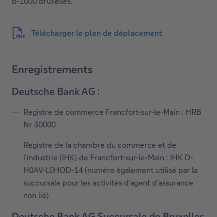
B-1000 Bruxelles.
Télécharger le plan de déplacement
C
e
Enregistrements
l
i
Deutsche Bank AG :
e
Registre de commerce Francfort-sur-le-Main : HRB
n
Nr 30000
o
u
Registre de la chambre du commerce et de
v
l’industrie (IHK) de Francfort-sur-le-Main : IHK D-
r
H0AV-L0HOD-14 (numéro également utilisé par la
i
succursale pour les activités d’agent d’assurance
r
non lié)
a
Deutsche Bank AG Succursale de Bruxelles
d