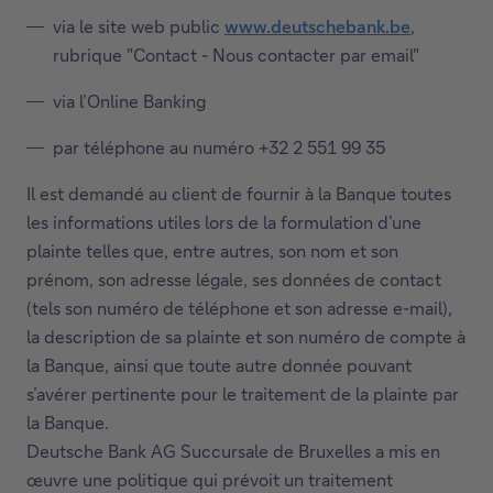
n
s
via le site web public
www.deutschebank.be
,
e
u
rubrique "Contact - Nous contacter par email"
n
n
o
e
via l’Online Banking
u
n
par téléphone au numéro +32 2 551 99 35
v
o
e
u
Il est demandé au client de fournir à la Banque toutes
l
v
les informations utiles lors de la formulation d’une
l
e
plainte telles que, entre autres, son nom et son
e
l
prénom, son adresse légale, ses données de contact
f
l
(tels son numéro de téléphone et son adresse e-mail),
e
e
la description de sa plainte et son numéro de compte à
n
f
la Banque, ainsi que toute autre donnée pouvant
ê
e
s’avérer pertinente pour le traitement de la plainte par
t
n
la Banque.
r
ê
Deutsche Bank AG Succursale de Bruxelles a mis en
e
t
œuvre une politique qui prévoit un traitement