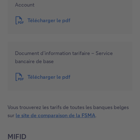
n
e
o
Account
ê
f
u
t
e
v
Télécharger le pdf
r
n
r
C
e
ê
i
e
.
t
r
l
r
a
Document d’information tarifaire – Service
i
e
d
bancaire de base
e
.
a
n
n
Télécharger le pdf
o
s
C
u
u
e
v
n
l
r
Vous trouverez les tarifs de toutes les banques belges
e
i
i
sur
le site de comparaison de la FSMA
.
n
C
e
r
o
e
n
a
u
MIFID
l
o
d