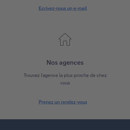
l
ê
Ecrivez-nous un e-mail
l
t
e
r
f
e
e
.
n
ê
t
Nos agences
r
e
Trouvez l’agence la plus proche de chez
.
vous
Prenez un rendez-vous