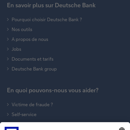
En savoir plus sur Deutsche Bank
Pourquoi choisir Deutsche Bank ?
Nos outils
A propos de nous
Jobs
Documents et tarifs
Deutsche Bank group
En quoi pouvons-nous vous aider?
Victime de fraude ?
Self-service
Trouver une agence