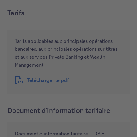
d
i
a
Tarifs
r
n
a
s
d
u
a
Tarifs applicables aux principales opérations
n
n
bancaires, aux principales opérations sur titres
e
s
et aux services Private Banking et Wealth
n
u
Management
o
n
u
e
Télécharger le pdf
v
n
e
o
C
l
u
e
l
v
l
Document d’information tarifaire
e
e
i
f
l
e
e
l
n
Document d’information tarifaire – DB E-