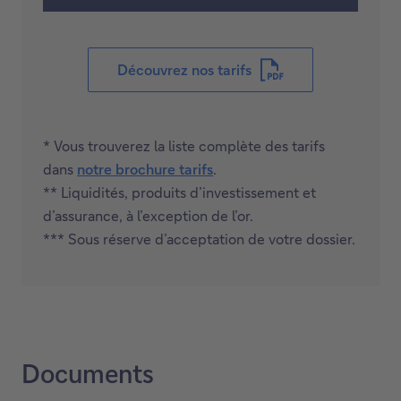
Découvrez nos tarifs
C
e
* Vous trouverez la liste complète des tarifs
l
dans
notre brochure tarifs
.
i
C
** Liquidités, produits d’investissement et
e
e
d’assurance, à l’exception de l’or.
n
l
*** Sous réserve d’acceptation de votre dossier.
o
i
u
e
v
n
r
o
i
u
r
Documents
v
a
r