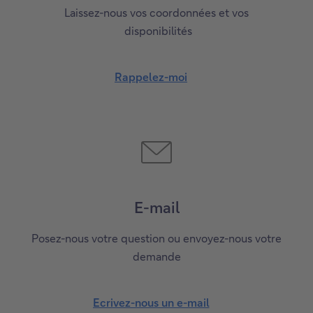
Laissez-nous vos coordonnées et vos
disponibilités
Rappelez-moi
R
a
p
p
e
l
e
E-mail
z
-
Posez-nous votre question ou envoyez-nous votre
m
demande
o
i
Ecrivez-nous un e-mail
E