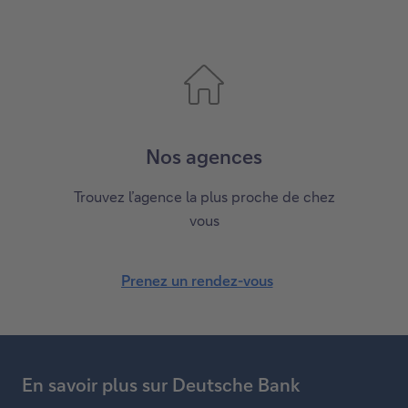
c
r
i
v
e
z
Nos agences
-
n
Trouvez l’agence la plus proche de chez
o
vous
u
s
Prenez un rendez-vous
u
P
n
r
e
e
-
n
m
En savoir plus sur Deutsche Bank
e
a