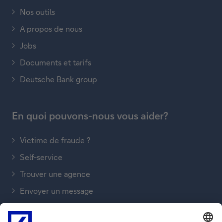
Nos outils
A propos de nous
Jobs
Documents et tarifs
Deutsche Bank group
En quoi pouvons-nous vous aider?
Victime de fraude ?
Self-service
Trouver une agence
Envoyer un message
Nous téléphoner