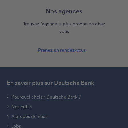
z
Nos agences
-
n
Trouvez l’agence la plus proche de chez
o
vous
u
s
Prenez un rendez-vous
u
P
n
r
e
e
-
n
m
En savoir plus sur Deutsche Bank
e
a
z
i
Pourquoi choisir Deutsche Bank ?
u
l
n
Nos outils
r
A propos de nous
e
Jobs
n