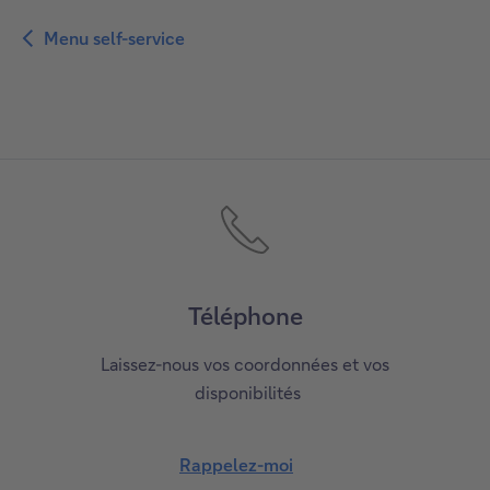
t
e
Menu self-service
Menu
z
self-
-
service
v
o
u
s
Téléphone
Laissez-nous vos coordonnées et vos
disponibilités
Rappelez-moi
R