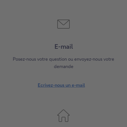
a
p
p
e
l
e
E-mail
z
-
Posez-nous votre question ou envoyez-nous votre
m
demande
o
i
Ecrivez-nous un e-mail
E
c
r
i
v
e