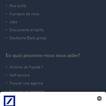
Nos outils
A propos de nous
Jobs
Documents et tarifs
Deutsche Bank group
En quoi pouvons-nous vous aider?
Victime de fraude ?
Self-service
Trouver une agence
Envoyer un message
Nous téléphoner