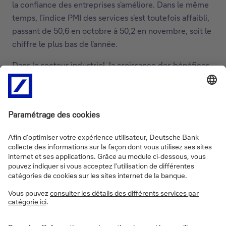
la confiance des entreprises s'améliore. Dans le même
temps, l’indice PMI des services s'est toutefois affaibli,
passant de 50,6 en octobre à 50,2 en novembre, soit le
chiffre le plus bas de l'année.
Dans le secteur industriel, la croissance des bénéfices
a continué de ralentir, passant de 17,2% en août et
11,9% en septembre à 2,7% en glissement annuel en
octobre. Cependant, les différences entre les secteurs
sont importantes : les bénéfices des fabricants
d'électronique ont augmenté de 20,8% en rythme
annuel, tandis que ceux des entreprises du secteur de
l’ameublement ont chuté de 11,8%. L'industrie de
l'électronique bénéficie d'un élan cyclique, mais les
capacités excédentaires dans les véhicules
électriques, les batteries et les cellules solaires ont
érodé les bénéfices de ces secteurs.