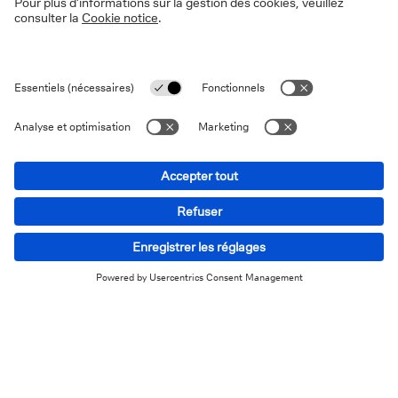
En ce qui concerne le secteur immobilier, les données
ont montré que le prix moyen de l'immobilier dans 70
grandes villes chinoises a chuté de 0,4% en octobre par
rapport au mois précédent, marquant la plus forte
baisse depuis février 2015. Les ventes de logements
neufs ont chuté de près de 40%, la construction de
logements neufs de près de deux tiers et
l'investissement immobilier de 20% par rapport aux
sommets atteints il y a deux ou trois ans. Les prix des
logements existants ont pour leur part chuté de plus
de 10%, avec des différences significatives entre les
grandes et les petites villes. Dans cette dernière
catégorie, les prix ont même chuté de plus de 20% en
raison de perspectives de croissance plus modérées.
Un redressement du secteur