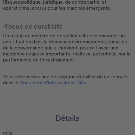
Risques politique, juridique, de contrepartie, et
opérationnel accrus pour les marchés émergents.
Risque de durabilité
Un risque en matière de durabilité est un événement ou
une situation dans le domaine environnemental, social ou
de la gouvernance qui, s'il survient, pourrait avoir une
incidence négative importante, réelle ou potentielle, sur la
performance de l'investissement.
Vous retrouverez une description détaillée de ces risques
dans le
Document d'Informations Clés
.
Ce
lien
ouvrira
dans
une
Détails
nouvelle
fenêtre.
ISIN