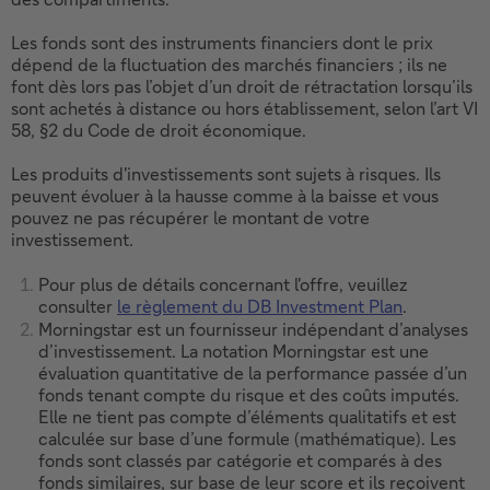
Les fonds sont des instruments financiers dont le prix
dépend de la fluctuation des marchés financiers ; ils ne
font dès lors pas l’objet d’un droit de rétractation lorsqu’ils
sont achetés à distance ou hors établissement, selon l’art VI
58, §2 du Code de droit économique.
Les produits d'investissements sont sujets à risques. Ils
peuvent évoluer à la hausse comme à la baisse et vous
pouvez ne pas récupérer le montant de votre
investissement.
Pour plus de détails concernant l'offre, veuillez
consulter
le règlement du DB Investment Plan
.
Ce
Morningstar est un fournisseur indépendant d’analyses
lien
d’investissement. La notation Morningstar est une
ouvrira
évaluation quantitative de la performance passée d’un
dans
fonds tenant compte du risque et des coûts imputés.
une
Elle ne tient pas compte d’éléments qualitatifs et est
nouvelle
calculée sur base d’une formule (mathématique). Les
fenêtre.
fonds sont classés par catégorie et comparés à des
fonds similaires, sur base de leur score et ils reçoivent