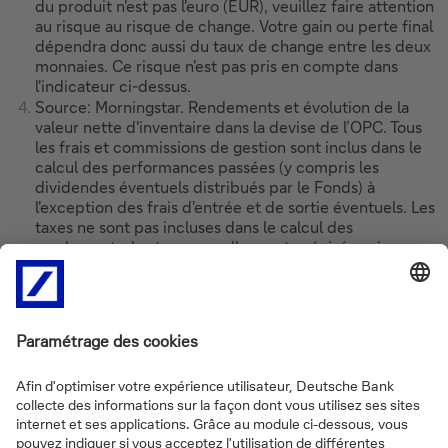
du produit n'est pas l'euro (EUR), veuillez faire attention
au risque au risque de change. Votre gain ou perte final
dépendra donc aussi du taux de change entre les deux
monnaies. Ce risque n'est pas pris en compte dans
l'indicateur ci-dessus.
Source: Morningstar. Rendements et évolution de la
valeur nette d'inventaire dans la devise de l’OPC. Tous
les frais et commissions de gestion sont inclus dans le
calcul des performances passées (y compris les
dividendes éventuels distribués par le Fonds) à
l'exception des frais d'entrée et de sortie éventuels. Les
taxes ne sont pas incluses dans le calcul des
rendements, les taxes usuelles sont précisées ci-
dessous. Les rendements cités et l'évolution de la VNI
sont du passé et ne constituent pas un indicateur fiable
des performances futures. Les données concernant
l'évolution de la VNI depuis le lancement sont limitées à
une période de 10 ans.
Règlement (UE) 2019/2088 rélatif à la publication
d'informations sur la durabilité dans le secteur des
services financiers.
Les scores ESG attribués par MSCI varient de AAA pour