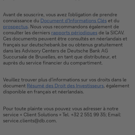
Avant de souscrire, vous avez l'obligation de prendre
connaissance du
Document d'Informations Clés
et du
Ce
prospectus
. Nous vous recommandons également de
lien
Ce
consulter les derniers
rapports périodiques
de la SICAV.
ouvrira
lien
Ce
Ces documents peuvent être consultés en néerlandais et
dans
ouvrira
lien
français sur deutschebank.be ou obtenus gratuitement
une
dans
ouvrira
dans les Advisory Centers de Deutsche Bank AG
nouvelle
une
dans
Succursale de Bruxelles, en tant que distributeur, et
fenêtre.
nouvelle
une
auprès du service financier du compartiment.
fenêtre.
nouvelle
fenêtre.
Veuillez trouver plus d'informations sur vos droits dans le
document
Résumé des Droit des Investisseurs
, également
Ce
disponible en français et néerlandais.
lien
ouvrira
dans
Pour toute plainte vous pouvez vous adresser à notre
une
service « Client Solutions » Tel. +32 2 551 99 35; Email:
nouvelle
service.clients@db.com.
fenêtre.