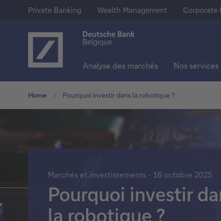
Private Banking
Wealth Management
Corporate 
Analyse des marchés
Nos services
Notre offre
Epargne & Investissements
En savoir plus sur Deutsche Ba
Home
Pourquoi investir dans la robotique ?
Private Banking
Comptes d'épargne
A propos de nous
Wealth Management
Comptes à terme
Deutsche Bank Group
Corporate Banking
Actions
Presse
Marchés et investissements - 16 octobre 2025
Trackers
Jobs
Pourquoi investir da
Fonds
la robotique ?
Obligations