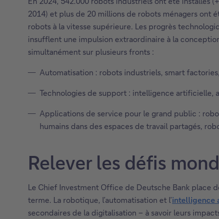
En 2024, 542.000 robots industriels ont été installés 
2014) et plus de 20 millions de robots ménagers ont 
robots à la vitesse supérieure. Les progrès technologiq
insufflent une impulsion extraordinaire à la concepti
simultanément sur plusieurs fronts :
Automatisation : robots industriels, smart factorie
Technologies de support : intelligence artificielle
Applications de service pour le grand public : robo
humains dans des espaces de travail partagés, ro
Relever les défis mon
Le Chief Investment Office de Deutsche Bank place dep
terme. La robotique, l’automatisation et l’
intelligence a
secondaires de la digitalisation – à savoir leurs impac