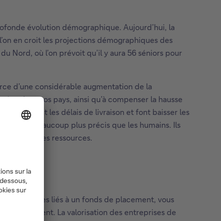
 profonde évolution démographique. Aujourd’hui, la
i l’on en croit les projections démographiques des
u Nord, où l’on prévoit qu’il y aura 56 séniors pour
 source d’une considérable augmentation de la
duction dans nos pays, ainsi qu’à compenser la hausse
on, réduisent les délais de livraison et font baisser les
t souvent beaucoup plus précis que les humains. Ils
énergie et des ressources.
tez les risques liés à un fonds de placement, vous
er rapidement. La valorisation des entreprises de