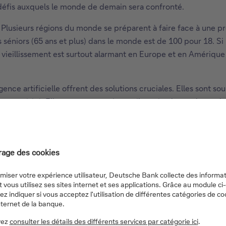
défis auxquels le monde de demain sera confronté.
on. Plusieurs régions du monde se préparent à faire face à une
es séniors (65 ans et plus) dans le monde est de 100 pour 18. S
 vieillissement est surtout alarmant en Europe et en Amérique d
lligence artificielle offrent des solutions cruciales. Elles sont
la prospérité. Elles peuvent aussi contribuer à relancer la pro
 accroissent la flexibilité et la personnalisation de la producti
sions de CO2. Dans les processus de production, les robots son
insi à une utilisation plus efficiente et écoresponsable de l’
 la robotique ?
our compléter et diversifier votre portefeuille. Si vous accep
nt. Gardez à l’esprit que le secteur technologique peut évolu