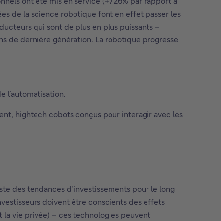
onnels ont été mis en service (+726% par rapport à
es de la science robotique font en effet passer les
onducteurs qui sont de plus en plus puissants –
ons de dernière génération. La robotique progresse
e l’automatisation.
ement, hightech cobots conçus pour interagir avec les
iste des tendances d’investissements pour le long
investisseurs doivent être conscients des effets
et la vie privée) – ces technologies peuvent