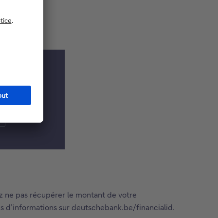
?
ez ne pas récupérer le montant de votre
lus d’informations sur deutschebank.be/financialid.