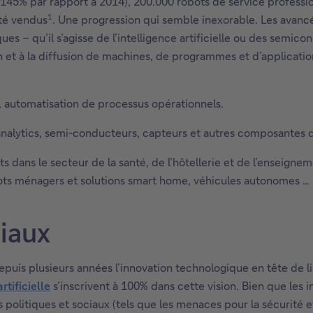
(+145% par rapport à 2014), 200.000 robots de service professi
1
été vendus
. Une progression qui semble inexorable. Les avancé
ues – qu’il s’agisse de l’intelligence artificielle ou des semic
on et à la diffusion de machines, de programmes et d’applicati
s, automatisation de processus opérationnels.
, analytics, semi-conducteurs, capteurs et autres composantes d
ts dans le secteur de la santé, de l’hôtellerie et de l’enseign
bots ménagers et solutions smart home, véhicules autonomes …
diaux
uis plusieurs années l’innovation technologique en tête de l
rtificielle
s’inscrivent à 100% dans cette vision. Bien que les 
ts politiques et sociaux (tels que les menaces pour la sécurité 