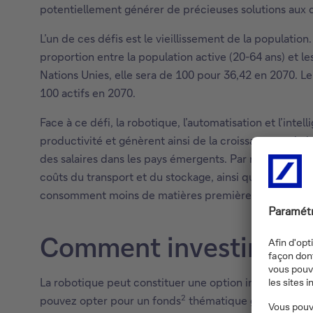
potentiellement générer de précieuses solutions aux 
L’un de ces défis est le vieillissement de la populati
proportion entre la population active (20-64 ans) et l
Nations Unies, elle sera de 100 pour 36,42 en 2070. Le
100 actifs en 2070.
Face à ce défi, la robotique, l’automatisation et l’inte
productivité et génèrent ainsi de la croissance et de 
des salaires dans les pays émergents. Par ricochet, elles
coûts du transport et du stockage, ainsi que les émis
consomment moins de matières premières, contribuant a
Comment investir dans
La robotique peut constituer une option intéressante p
2
pouvez opter pour un fonds
thématique géré activeme