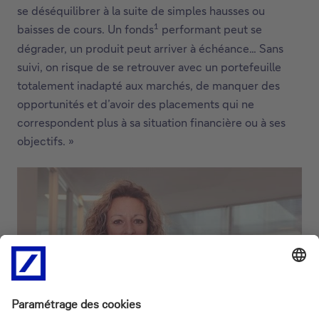
se déséquilibrer à la suite de simples hausses ou
1
baisses de cours. Un fonds
performant peut se
dégrader, un produit peut arriver à échéance… Sans
suivi, on risque de se retrouver avec un portefeuille
totalement inadapté aux marchés, de manquer des
opportunités et d’avoir des placements qui ne
correspondent plus à sa situation financière ou à ses
objectifs. »