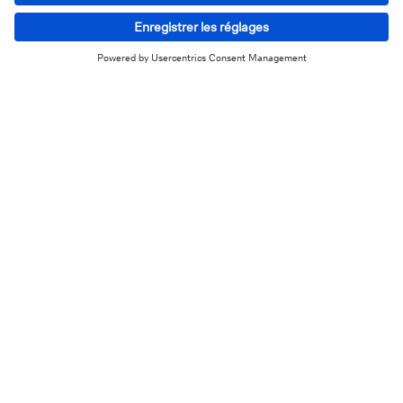
Pas d’étiquette, mais du sur-
mesure
Le rééquilibrage ne se limite pas aux chiffres et aux