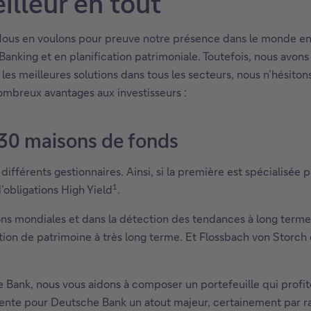
illeur en tout
us en voulons pour preuve notre présence dans le monde enti
Banking et en planification patrimoniale. Toutefois, nous avons
les meilleures solutions dans tous les secteurs, nous n’hésito
nombreux avantages aux investisseurs :
à 30 maisons de fonds
ifférents gestionnaires. Ainsi, si la première est spécialisée
1
’obligations High Yield
.
ons mondiales et dans la détection des tendances à long terme.
stion de patrimoine à très long terme. Et Flossbach von Storc
 Bank, nous vous aidons à composer un portefeuille qui profi
sente pour Deutsche Bank un atout majeur, certainement par r