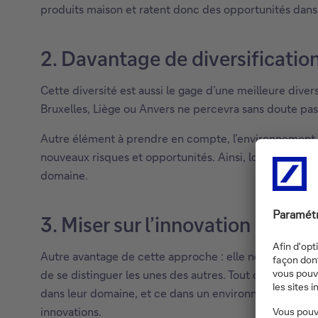
produits maison et ratent donc des opportunités dan
2. Davantage de diversification
Cette diversité est aussi le gage d’une meilleure dive
Bruxelles, Liège ou Anvers ne percevra sans doute pas
Autre élément à prendre en compte, l’environnement 
nouveaux risques et opportunités. Ainsi, lorsqu’un se
domaine.
3. Miser sur l’innovation
Autre avantage de cette approche : elle nous permet d
de se distinguer les unes des autres. Tout comme dans
dans leur domaine, et ce dans un environnement de ma
innovations.