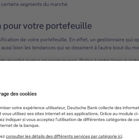
s certains segments du marché.
 pour votre portefeuille
rsification de votre portefeuille. En effet, un gestionnaire q
 aussi bien les tendances qui se dessinent à l’autre bout du m
de marché évolue en permanence. Grâce à notre large éventai
cteur ou une région recèle un potentiel intéressant, nous fais
’opter pour des thèmes ou stratégies d’investissement innova
 d’autres secteurs, elles doivent innover en permanence et con
rché en perpétuelle évolution. Nous sommes dès lors en mesu