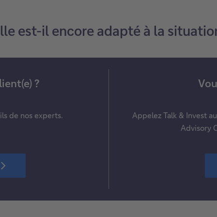
lle est-il encore adapté à la situat
ient(e) ?
Vous
ils de nos experts.
Appelez Talk & Invest a
Advisory C