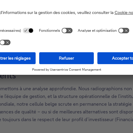
s peuvent vous conseiller avec davantage d’objectivité. Ils vou
à votre horizon de placement. Cette flexibilité permet de com
issance du capital à long terme ou une combinaison de ces deu
 un réservoir de produits beaucoup plus vaste que les gestionna
nents
oumettons à une analyse approfondie. Nous radiographions non 
 l’équipe de gestion, et la structure opérationnelle de l’insti
ondiale, notre cellule belge scrute en permanence la stratégie
ences de qualité – ou si de meilleures alternatives sont disp
 toujours dans le respect de leur profil d’investisseur (Financia