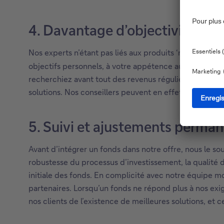
4. Davantage d’objectivité
Nos experts n’étant pas liés aux produits ‘maison’, il
objectifs personnels, à votre appétence au risque et 
recherchiez avant tout des revenus réguliers, une cro
solutions. Nos conseillers peuvent en effet puiser dans
5. Suivi et ajustements perma
Avant d’intégrer un fonds dans notre offre, nous le s
robustesse du processus d’investissement, la qualité de
initiale des fonds. En complicité avec notre équipe m
partenaires. Lorsqu’un fonds ne répond plus à nos exig
nos clients de l’existence de meilleures solutions, et ce