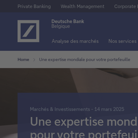
Private Banking
Wealth Management
Corporate 
Analyse des marchés
Nos services
Notre offre
Epargne & Investissements
En savoir plus sur Deutsche Ba
Home
Une expertise mondiale pour votre portefeuille
Private Banking
Comptes d'épargne
A propos de nous
Wealth Management
Comptes à terme
Deutsche Bank Group
Corporate Banking
Actions
Presse
Marchés & Investissements - 14 mars 2025
Trackers
Jobs
Une expertise mond
Fonds
pour votre portefeui
Obligations