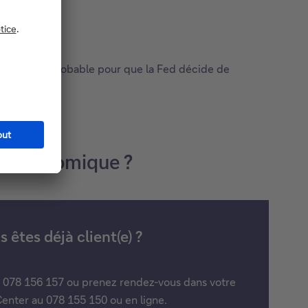
ent le plus probable pour que la Fed décide de
ion économique ?
 êtes déjà client(e) ?
u 078 156 157 ou prenez rendez-vous dans votre
enter au 078 155 150 ou en ligne.