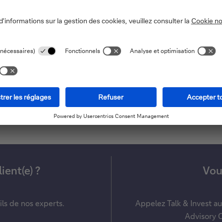
économie actuellement solide, plaide pour que juin soit le mom
lle est-il encore adapté à la situat
ient(e) ?
Vous
ils de nos experts.
Appelez Talk & Invest a
Advisory C