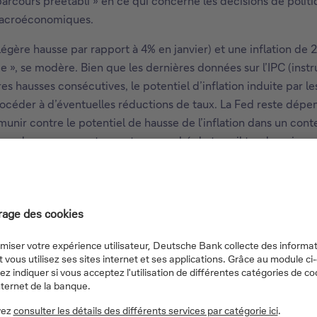
arcours préétabli » en ce qui concerne les décisions de politi
 macroéconomiques.
re hausse par rapport à 4% en janvier) et une inflation de 2,8%
 », se modère. Bien que les dernières données sur l’IPC (instr
res hausses consécutives, le potentiel d’inflation induite par l
procéder à d’éventuelles réductions de taux. La Fed reste dép
munir contre le potentiel de hausse de l’inflation dans un co
es des consommateurs et un marché du travail tendu puissent p
 ait plus de clarté sur la trajectoire de l’inflation, compte t
nt, les attentes d’une inflation induite par les droits de do
P 500 et le NASDAQ évoluaient dans le territoire positif à +1
à 2 ans, plus sensible aux taux d’intérêt, a diminué de 3,99%. 
 marchés des matières premières, l’or se négociait en territoir
se/baisse des taux par la Fed se sont orientées vers 81% de c
it le mois de la prochaine baisse de taux (avec une probabilit