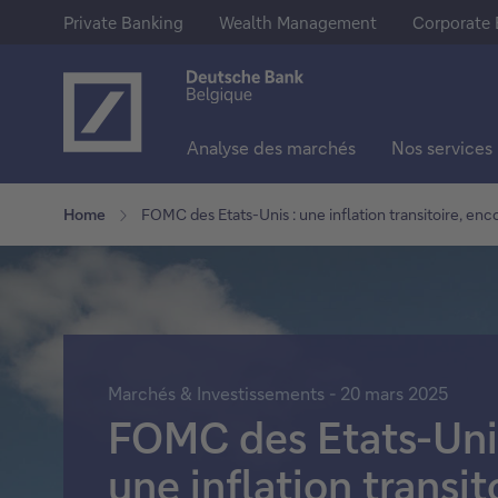
Private Banking
Wealth Management
Corporate 
Analyse des marchés
Nos services
Notre offre
Epargne & Investissements
En savoir plus sur Deutsche Ba
Home
FOMC des Etats-Unis : une inflation transitoire, enco
Private Banking
Comptes d'épargne
A propos de nous
Wealth Management
Comptes à terme
Deutsche Bank Group
Corporate Banking
Actions
Presse
Marchés & Investissements - 20 mars 2025
Trackers
Jobs
FOMC des Etats-Unis
Fonds
une inflation transit
Obligations