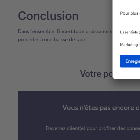
Conclusion
Dans l’ensemble, l’incertitude croissante sur fond d’
procéder à une baisse de taux.
Votre portefeui
Vous n'êtes pas encore cl
Devenez client(e) pour profiter des conse