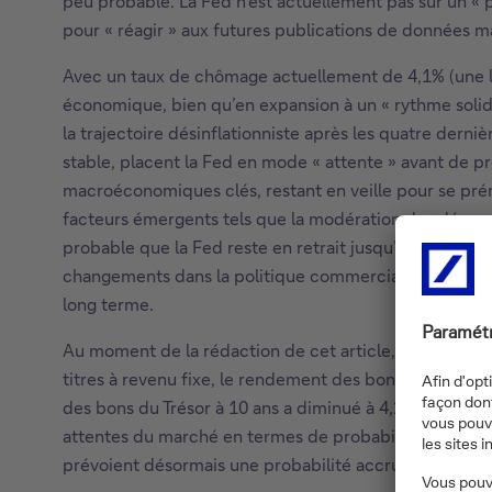
peu probable. La Fed n’est actuellement pas sur un « p
pour « réagir » aux futures publications de données
Avec un taux de chômage actuellement de 4,1% (une légè
économique, bien qu’en expansion à un « rythme solide
la trajectoire désinflationniste après les quatre derniè
stable, placent la Fed en mode « attente » avant de 
macroéconomiques clés, restant en veille pour se pré
facteurs émergents tels que la modération des dépens
probable que la Fed reste en retrait jusqu’à ce qu’il y
changements dans la politique commerciale. Globaleme
long terme.
Au moment de la rédaction de cet article, l’indice S&
titres à revenu fixe, le rendement des bons du Trésor 
des bons du Trésor à 10 ans a diminué à 4,25%. Sur les
attentes du marché en termes de probabilités de haus
prévoient désormais une probabilité accrue que juin so