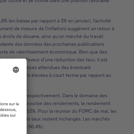
que future et se trouve dans une position favorable
 (en baisse par rapport à 3% en janvier), l’activité
ument de mesure de l’inflation) suggèrent un retour à
es droits de douane, ainsi qu’un marché du travail
endante des données des prochaines publications
ntexte de ralentissement économique. Bien que des
laider en faveur d’une réduction des taux, il est
enu des conséquences attendues des éventuels
uane demeurent élevées à court terme par rapport au
,38% et 1,78% respectivement. Dans le domaine des
Plus loin sur la courbe des rendements, le rendement
e positif à +0,53%. Pour la réunion du FOMC de mai, les
hances que les taux restent inchangés. Les marchés
é actuelle de 66,4%).