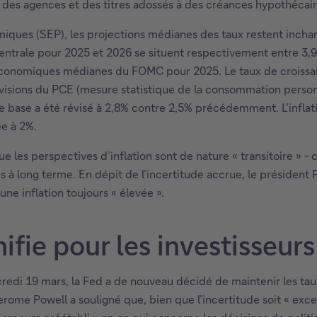
s des agences et des titres adossés à des créances hypothécaire
iques (SEP), les projections médianes des taux restent incha
ntrale pour 2025 et 2026 se situent respectivement entre 3,9%
conomiques médianes du FOMC pour 2025. Le taux de croissanc
révisions du PCE (mesure statistique de la consommation perso
de base a été révisé à 2,8% contre 2,5% précédemment. L’infla
ée à 2%.
 les perspectives d’inflation sont de nature « transitoire » - c’
es à long terme. En dépit de l’incertitude accrue, le président 
 une inflation toujours «
.
élevée ».
ifie pour les investisseurs
di 19 mars, la Fed a de nouveau décidé de maintenir les taux 
 Jerome Powell a souligné que, bien que l’incertitude soit « ex