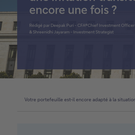
encore une fois ?
Titres de créance structurés
Voir tout
Rédigé par Deepak Puri - CFA®Chief Investment Office
& Shreenidhi Jayaram - Investment Strategist
Votre portefeuille est-il encore adapté à la situat