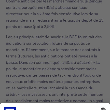
Comme anticipé par les marchés financiers, la Banque
centrale européenne (BCE) a abaissé son taux
directeur pour la sixième fois consécutive lors de sa
réunion de mars, réduisant ainsi le taux de dépôt de 25
points de base (pb) à 2,50%.
L’enjeu principal était de savoir si la BCE fournirait des
indications sur l’évolution future de sa politique
monétaire. Récemment, sur le marché des contrats à
terme (futures), les anticipations ont été revues à la
baisse. Dans son communiqué, la BCE a déclaré : « La
politique monétaire deviendra sensiblement moins
restrictive, car les baisses de taux rendront l’octroi de
nouveaux crédits moins coûteux pour les entreprises
et les particuliers, stimulant ainsi la croissance du
crédit ». Les investisseurs ont interprété cette mention
de « sensiblement moins restrictive » comme un signal
que le cycle de baisse des taux pourrait ralentir, voire