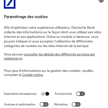
toucher à sa fin.
Lors de la conférence de presse qui a suivi, la
présidente de la BCE, Christine Lagarde, a insisté sur le
fait qu’en raison des incertitudes économiques
accrues, la BCE ne s’engagerait pas sur des prévisions
quant à l’évolution future des taux. Les futures
décisions monétaires seraient basées sur les données
économiques, réunion après réunion.
Elle a néanmoins évoqué à deux reprises la possibilité
d’une pause en avril. Lagarde a également souligné que
les plans budgétaires de l’Union européenne (UE) et de
l'Allemagne pourraient soutenir la croissance, ce qui
pourrait influencer les perspectives d’inflation.
Sur les marchés financiers, ses déclarations ont été
perçues comme modérément restrictives. Les marchés