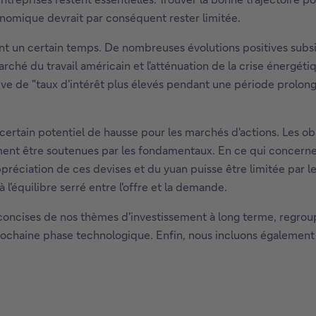
onomique devrait par conséquent rester limitée.
ant un certain temps. De nombreuses évolutions positives sub
marché du travail américain et l'atténuation de la crise éner
tive de "taux d'intérêt plus élevés pendant une période prolon
ertain potentiel de hausse pour les marchés d'actions. Les obl
ment être soutenues par les fondamentaux. En ce qui concerne 
appréciation de ces devises et du yuan puisse être limitée par l
 l'équilibre serré entre l'offre et la demande.
oncises de nos thèmes d'investissement à long terme, regroupé
prochaine phase technologique. Enfin, nous incluons également 