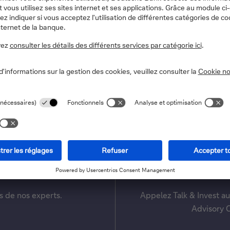
lle est-il encore adapté à la situat
ient(e) ?
Vous
ls de nos experts.
Appelez Talk & Invest a
Advisory C