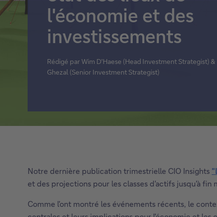
l'économie et des
Titres de créance structurés
investissements
Voir tout
Rédigé par Wim D'Haese (Head Investment Strategist) &
Ghezal (Senior Investment Strategist)
Notre dernière publication trimestrielle CIO Insights
"
C
et des projections pour les classes d'actifs jusqu'à fin
e
l
Comme l'ont montré les événements récents, le contex
i
centrales et leurs implications pour l'économie et les e