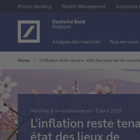
Private Banking
Wealth Management
Corporate 
Analyse des marchés
Nos services
Notre offre
Epargne & Investissements
En savoir plus sur Deutsche Ba
Home
L'inflation reste tenace : état des lieux de l'économ
Private Banking
Comptes d'épargne
A propos de nous
Wealth Management
Comptes à terme
Deutsche Bank Group
Corporate Banking
Actions
Presse
Marchés & Investissements - 5 avril 2023
Trackers
Jobs
L'inflation reste tena
Fonds
état des lieux de
Obligations