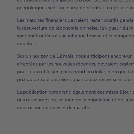
e
géopolitiques sont toujours importants. La reprise éc
n
Les marchés financiers devraient rester volatils pend
o
la réouverture de l'économie chinoise, la vigueur du 
u
sont confrontées à une inflation tenace et la perspec
v
marchés.
r
i
Sur un horizon de 12 mois, nous anticipons encore un c
r
affectées par les nouvelles récentes, devraient égale
a
pour l'euro et le yen par rapport au dollar, bien que l'
d
prix du pétrole devraient quant à eux rester sensibles à
a
La publication comprend également des mises à jour c
n
des ressources, du soutien de la population et de la 
s
macroéconomiques et de marché.
u
n
e
n