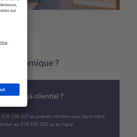
ion économique ?
 êtes déjà client(e) ?
u 078 156 157 ou prenez rendez-vous dans votre
enter au 078 155 150 ou en ligne.