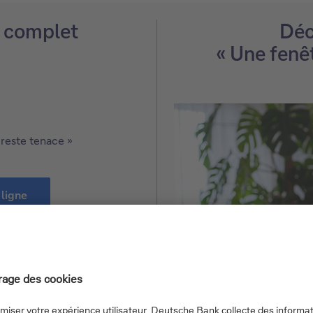
 complet
Déc
« Une fenê
n reste tenace »
 ligne
arger notre dossier