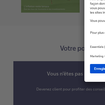
Votre portefeui
Vous n'êtes pas encore cl
Devenez client pour profiter des consei