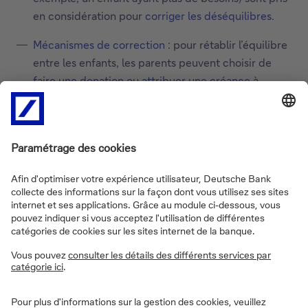
en considération pour
corriger les déséquilibres
.
Mécanismes de correction
: pour rétablir l’équilibre
entre les enfants, les parents peuvent choisir de
faire une donation ou attribuer une créance
à
l’enfant qui a été “moins avantagé”. Cela peut être
stipulé dans le pacte successoral lui-même.
Signature et engagement
: tous les héritiers
(présumés) en ligne directe se réunissent, et
signent le pacte. Ainsi, ils sont ainsi liés par cet
accord sur lequel ils ne peuvent pas revenir.
Exemple
Julie a fait des études de “data science” à Stanford.