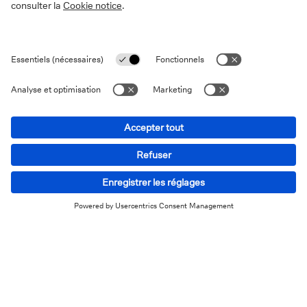
Elle a brillamment réussi. Heureusement, car ses
parents ont dû puiser dans leurs économies pour
financer les études coûteuses et le logement de leur
fille.
Gautier a étudié l’ergothérapie à Courtrai et vivait en
kot. Une fois son diplôme en poche, ses parents lui ont
fait une donation de 10.000 euros.
Après ses études, Julie revient en Belgique. Elle repère
une maison confortable mais qui nécessite une
rénovation complète. Son père est un bricoleur doué
ayant beaucoup de temps libre, et il passe près de
deux ans à rénover la maison pendant que Julie
développe sa carrière.
Bien que Gautier ait reçu 10.000 euros, c’est Julie qui
en a profité le plus. Ses études ont coûté une fortune,