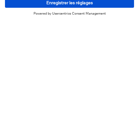
Self-service
Trouver une agence
Envoyer un message
Nous téléphoner
FAQs
Informations sur le site
Vie privée
Disclaimer
Informations légales
Cookies
Déclaration d'accessibilité
Sécurité