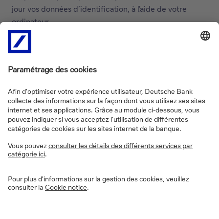
jour vos données d’identification, à l'aide de votre
ordinateur.
Facile et rapide
Au cours des prochains mois, vous serez invité(e) (ou
peut-être l’avez-vous déjà été) à mettre à jour votre
document d’identité. Vous recevrez cette invitation
par mail (par courrier si nous ne disposons pas de votre
adresse électronique) ainsi que via la messagerie de
votre Online Banking (si vous y avez accès).
Pour valider ou mettre à jour vos données :
Cliquez sur le lien reçu dans l’e-mail ou le
message Online Banking (ou tapez l’adresse reçue
dans le courrier dans votre navigateur sur votre