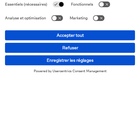
ordinateur).
1
Connectez-vous à l’aide votre profil itsme®
ou
de votre lecteur de carte e-ID. (Attention : si vous
avez choisi d’utiliser votre carte d’identité,
veuillez utiliser un ordinateur et y connecter
votre lecteur de carte e-ID. Si vous choisissez
itsme®, assurez-vous que vos données les plus
récentes sont liées à votre profil itsme®. Vous
pouvez le vérifier sur le site web d'itsme®).
Vérifiez que toutes les données sont à jour et
modifiez-les si nécessaire.
Sécurité
Vous avez déjà lu nos nombreux articles ainsi que ceux
dans la presse au sujet de la sécurité et des