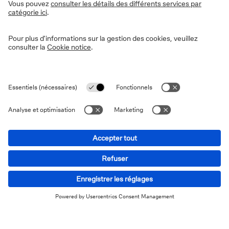
sécuriser leurs questions financières. C'est en équipe
que la discussion doit être engagée. Ce passage en
revue de l'avenir financier doit faire partie intégrante
de la vie de famille.
Comment engager la
discussion ?
Pour engager la discussion, du point de vue de la
seconde génération, il est bien sûr possible de 's'asseoir
autour d'une table', mais il est sans doute préférable de
profiter d'un moment opportun, tel qu'une facture
inattendue, le dépôt de la déclaration d'impôts ou une
énième tentative de phishing. "Tu veux que je voie ça
avec toi ?", "Ne t'inquiète pas, je vais t'aider" ou "Tu
veux que l'on s'occupe de ça ensemble, désormais ?"