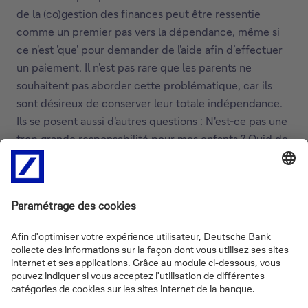
de la (co)gestion des finances peut être ressentie
comme un premier pas vers la dépendance, même si
ce n'est 'que' pour demander de l'aide afin d’effectuer
un paiement. Il n'est pas rare que les parents ne
souhaitent pas aborder cette problématique, car ils
sont désireux de conserver leur totale indépendance.
Ils se posent aussi d'autres questions : N'est-ce pas une
trop grande responsabilité pour mes enfants ? Quid de
ma vie privée ? Or, c'est précisément en abordant la
question suffisamment tôt que les parents peuvent
conserver le contrôle de la situation. Ils peuvent en
effet exprimer leurs souhaits et priorités, ainsi que le
niveau d'autonomie qu'ils souhaitent conserver.
Il est important ici de souligner que cette discussion
doit avoir un objectif commun: tant les enfants que les
parents souhaitent préparer les vieux jours des aînés et