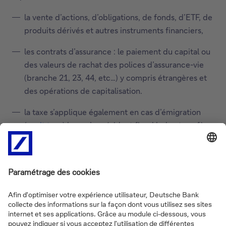
la vente d’actions, d’obligations, de fonds, d’ETF, de
produits dérivés et autres instruments financiers,
les contrats d’assurance : le paiement du capital ou
des valeurs de rachat des polices d’assurance-vie
(branche 21, 23, 44, etc…) y compris étrangères et
des opérations de capitalisation.
la taxe s’applique également en cas d’émigration
(«
exit tax
») lorsqu’un résident fiscal belge transfère
son domicile fiscal à l’étranger. Cette taxe frappe
les plus-values latentes non réalisées sur les actifs
financiers, avec possibilité de report ou
d’étalement si le transfert a lieu vers un pays de
l’Union européenne ou un état ayant une
convention fiscale avec la Belgique (tout en
respectant certaines conditions spécifiques).