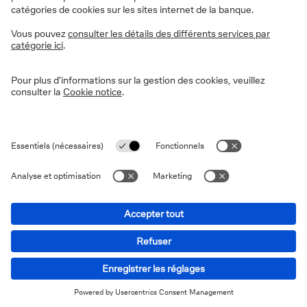
Cependant, toutes les opérations ne sont pas
considérées comme des cessions à titres onéreux.
les donations et successions sont exclues d’une
imposition immédiate, bien que le prix d’achat
initial reste pris en compte pour le calcul des plus-
values futures.
les transferts internes sans contrepartie — par
exemple, le transfert d’un compte à un autre au
nom des mêmes titulaires — ne sont pas non plus
considérés comme des cessions imposables.
À noter que certaines exceptions et règles spécifiques
doivent encore être précisées par le gouvernement et
l’administration fiscale.